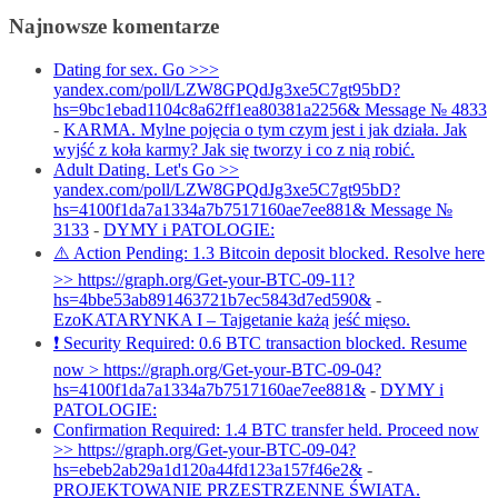
Najnowsze komentarze
Dating for sex. Go >>>
yandex.com/poll/LZW8GPQdJg3xe5C7gt95bD?
hs=9bc1ebad1104c8a62ff1ea80381a2256& Message № 4833
-
KARMA. Mylne pojęcia o tym czym jest i jak działa. Jak
wyjść z koła karmy? Jak się tworzy i co z nią robić.
Adult Dating. Let's Go >>
yandex.com/poll/LZW8GPQdJg3xe5C7gt95bD?
hs=4100f1da7a1334a7b7517160ae7ee881& Message №
3133
-
DYMY i PATOLOGIE:
⚠️ Action Pending: 1.3 Bitcoin deposit blocked. Resolve here
>> https://graph.org/Get-your-BTC-09-11?
hs=4bbe53ab891463721b7ec5843d7ed590&
-
EzoKATARYNKA I – Tajgetanie każą jeść mięso.
❗ Security Required: 0.6 BTC transaction blocked. Resume
now > https://graph.org/Get-your-BTC-09-04?
hs=4100f1da7a1334a7b7517160ae7ee881&
-
DYMY i
PATOLOGIE:
Confirmation Required: 1.4 BTC transfer held. Proceed now
>> https://graph.org/Get-your-BTC-09-04?
hs=ebeb2ab29a1d120a44fd123a157f46e2&
-
PROJEKTOWANIE PRZESTRZENNE ŚWIATA.