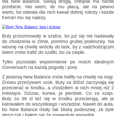
dla New Balance. Swoją drogą, chłopak ma niezłe
przebicie. Nie wiem, ile mu płacą, ale na pewno
warto, bo odwala dla nich kawał dobrej roboty i każde
Ferrari mu się należy.
Buty przezimowały w szafce, bo już się nie nadawały
do chodzenia w zimie, pomimo grubej podeszwy. Na
wiosnę na chwilę wróciły do łask, by z nadchodzącym
latem znów trafić do szafki, bo za ciepło.
Tylko pozostało wspomnienie po moich idealnych
Conversach na każdą pogodę i porę.
Z jesienią New Balance znów trafiły na chwilę na nogi.
Znowu przeżywam szok. Buty za 300zł zaczynają się
przecierać w środku, a chodziłem w nich mniej niż 2
miesiące. Dżizas, kurwa, ja pierdole. Co za szajs.
Buty za 39 zł też się w środku przecierają, ale je
katowałem do wszystkiego i wszędzie. Nawet do auta,
bo New Balance miały tak śliską podeszwę, że byle
deszczyk i bałem się że spowoduję wypadek.