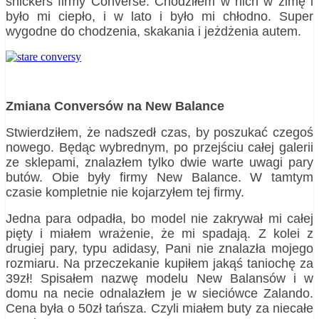
snickers firmy Converse. Chodziłem w nich w zimę i
było mi ciepło, i w lato i było mi chłodno. Super
wygodne do chodzenia, skakania i jeżdżenia autem.
Zmiana Conversów na New Balance
Stwierdziłem, że nadszedł czas, by poszukać czegoś
nowego. Będąc wybrednym, po przejściu całej galerii
ze sklepami, znalazłem tylko dwie warte uwagi pary
butów. Obie były firmy New Balance. W tamtym
czasie kompletnie nie kojarzyłem tej firmy.
Jedna para odpadła, bo model nie zakrywał mi całej
pięty i miałem wrażenie, że mi spadają. Z kolei z
drugiej pary, typu adidasy, Pani nie znalazła mojego
rozmiaru. Na przeczekanie kupiłem jakąś taniochę za
39zł! Spisałem nazwę modelu New Balansów i w
domu na necie odnalazłem je w sieciówce Zalando.
Cena była o 50zł tańsza. Czyli miałem buty za niecałe