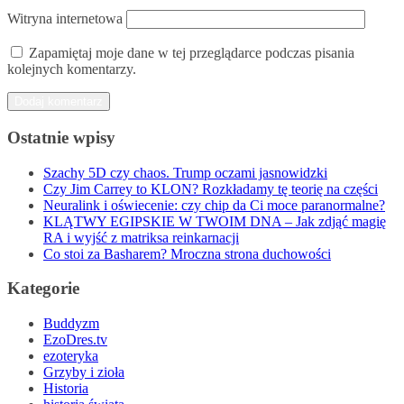
Witryna internetowa
Zapamiętaj moje dane w tej przeglądarce podczas pisania
kolejnych komentarzy.
Ostatnie wpisy
Szachy 5D czy chaos. Trump oczami jasnowidzki
Czy Jim Carrey to KLON? Rozkładamy tę teorię na części
Neuralink i oświecenie: czy chip da Ci moce paranormalne?
KLĄTWY EGIPSKIE W TWOIM DNA – Jak zdjąć magię
RA i wyjść z matriksa reinkarnacji
Co stoi za Basharem? Mroczna strona duchowości
Kategorie
Buddyzm
EzoDres.tv
ezoteryka
Grzyby i zioła
Historia