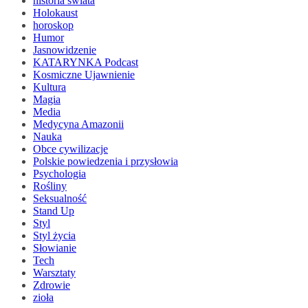
historia świata
Holokaust
horoskop
Humor
Jasnowidzenie
KATARYNKA Podcast
Kosmiczne Ujawnienie
Kultura
Magia
Media
Medycyna Amazonii
Nauka
Obce cywilizacje
Polskie powiedzenia i przysłowia
Psychologia
Rośliny
Seksualność
Stand Up
Styl
Styl życia
Słowianie
Tech
Warsztaty
Zdrowie
zioła