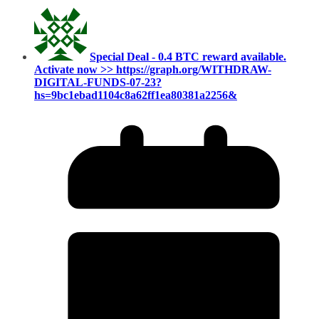
Special Deal - 0.4 BTC reward available.
Activate now >> https://graph.org/WITHDRAW-
DIGITAL-FUNDS-07-23?
hs=9bc1ebad1104c8a62ff1ea80381a2256&