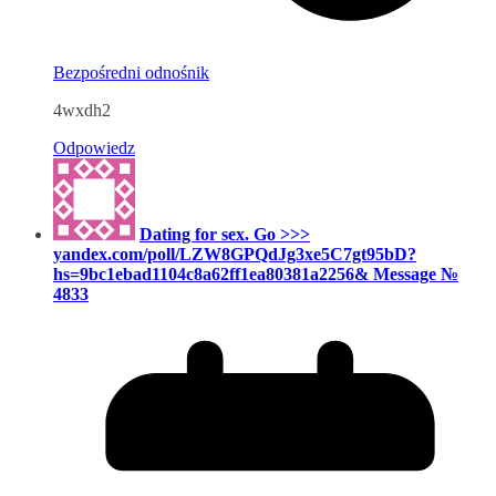
Bezpośredni odnośnik
4wxdh2
Odpowiedz
Dating for sex. Go >>>
yandex.com/poll/LZW8GPQdJg3xe5C7gt95bD?
hs=9bc1ebad1104c8a62ff1ea80381a2256& Message №
4833