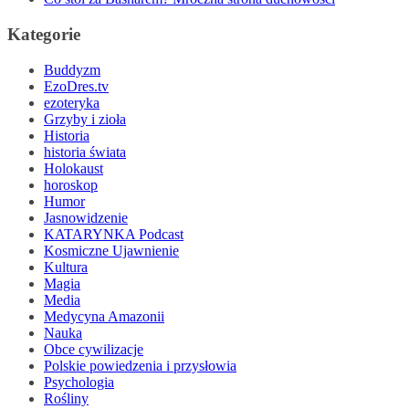
Kategorie
Buddyzm
EzoDres.tv
ezoteryka
Grzyby i zioła
Historia
historia świata
Holokaust
horoskop
Humor
Jasnowidzenie
KATARYNKA Podcast
Kosmiczne Ujawnienie
Kultura
Magia
Media
Medycyna Amazonii
Nauka
Obce cywilizacje
Polskie powiedzenia i przysłowia
Psychologia
Rośliny