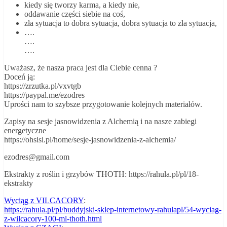
kiedy się tworzy karma, a kiedy nie,
oddawanie części siebie na coś,
zła sytuacja to dobra sytuacja, dobra sytuacja to zła sytuacja,
….
….
….
Uważasz, że nasza praca jest dla Ciebie cenna ?
Doceń ją:
https://zrzutka.pl/vxvtgb
https://paypal.me/ezodres
Uprości nam to szybsze przygotowanie kolejnych materiałów.
Zapisy na sesje jasnowidzenia z Alchemią i na nasze zabiegi
energetyczne
https://ohsisi.pl/home/sesje-jasnowidzenia-z-alchemia/
ezodres@gmail.com
Ekstrakty z roślin i grzybów THOTH: https://rahula.pl/pl/18-
ekstrakty
Wyciąg z VILCACORY
:
https://rahula.pl/pl/buddyjski-sklep-internetowy-rahulapl/54-wyciag-
z-wilcacory-100-ml-thoth.html