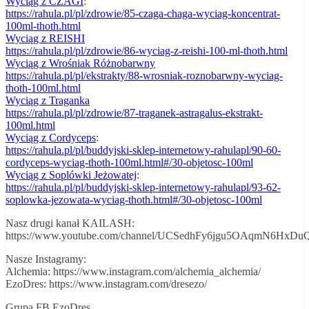
Wyciąg z CZAGI
:
https://rahula.pl/pl/zdrowie/85-czaga-chaga-wyciag-koncentrat-
100ml-thoth.html
Wyciąg z REISHI
https://rahula.pl/pl/zdrowie/86-wyciag-z-reishi-100-ml-thoth.html
Wyciąg z Wrośniak Różnobarwny
https://rahula.pl/pl/ekstrakty/88-wrosniak-roznobarwny-wyciag-
thoth-100ml.html
Wyciąg z Traganka
https://rahula.pl/pl/zdrowie/87-traganek-astragalus-ekstrakt-
100ml.html
Wyciąg z Cordyceps
:
https://rahula.pl/pl/buddyjski-sklep-internetowy-rahulapl/90-60-
cordyceps-wyciag-thoth-100ml.html#/30-objetosc-100ml
Wyciąg z Soplówki Jeżowatej
:
https://rahula.pl/pl/buddyjski-sklep-internetowy-rahulapl/93-62-
soplowka-jezowata-wyciag-thoth.html#/30-objetosc-100ml
Nasz drugi kanał KAILASH:
https://www.youtube.com/channel/UCSedhFy6jgu5OAqmN6HxDu
Nasze Instagramy:
Alchemia: https://www.instagram.com/alchemia_alchemia/
EzoDres: https://www.instagram.com/dresezo/
Grupa FB EzoDres