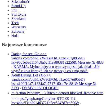
Seksualność
Stand Up
Styl
Styl życia
Słowianie
Tech
Warsztaty
Zdrowie
zioła
Najnowsze komentarze
Dating for sex. Go >>>
yandex.com/poll/LZW8GPQdJg3xe5C7gt95bD?
hs=9bc1ebad1104c8a62ff1ea80381a2256& Message № 4833
-
KARMA. Mylne pojęcia o tym czym jest i jak działa. Jak
wyjść z koła karmy? Jak się tworzy i co z nią robić.
Adult Dating. Let's Go >>
yandex.com/poll/LZW8GPQdJg3xe5C7gt95bD?
hs=4100f1da7a1334a7b7517160ae7ee881& Message №
3133
-
DYMY i PATOLOGIE:
⚠️ Action Pending: 1.3 Bitcoin deposit blocked. Resolve here
>> https://graph.org/Get-your-BTC-09-11?
hs=4bbe53ab891463721b7ec5843d7ed590&
-