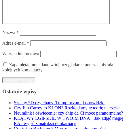
Nazwa
*
Adres e-mail
*
Witryna internetowa
Zapamiętaj moje dane w tej przeglądarce podczas pisania
kolejnych komentarzy.
Ostatnie wpisy
Szachy 5D czy chaos. Trump oczami jasnowidzki
Czy Jim Carrey to KLON? Rozkładamy tę teorię na części
Neuralink i oświecenie: czy chip da Ci moce paranormalne?
KLĄTWY EGIPSKIE W TWOIM DNA – Jak zdjąć magię
RA i wyjść z matriksa reinkarnacji
Co stoi za Basharem? Mroczna strona duchowości