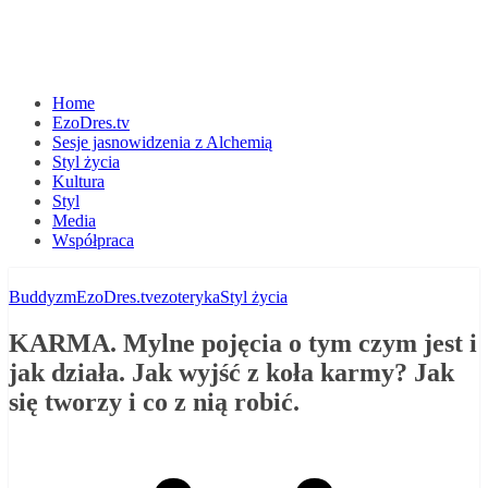
Home
EzoDres.tv
Sesje jasnowidzenia z Alchemią
Styl życia
Kultura
Styl
Media
Współpraca
Buddyzm
EzoDres.tv
ezoteryka
Styl życia
KARMA. Mylne pojęcia o tym czym jest i
jak działa. Jak wyjść z koła karmy? Jak
się tworzy i co z nią robić.