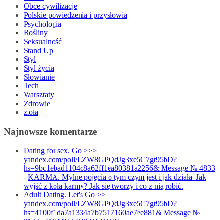
Obce cywilizacje
Polskie powiedzenia i przysłowia
Psychologia
Rośliny
Seksualność
Stand Up
Styl
Styl życia
Słowianie
Tech
Warsztaty
Zdrowie
zioła
Najnowsze komentarze
Dating for sex. Go >>>
yandex.com/poll/LZW8GPQdJg3xe5C7gt95bD?
hs=9bc1ebad1104c8a62ff1ea80381a2256& Message № 4833
-
KARMA. Mylne pojęcia o tym czym jest i jak działa. Jak
wyjść z koła karmy? Jak się tworzy i co z nią robić.
Adult Dating. Let's Go >>
yandex.com/poll/LZW8GPQdJg3xe5C7gt95bD?
hs=4100f1da7a1334a7b7517160ae7ee881& Message №