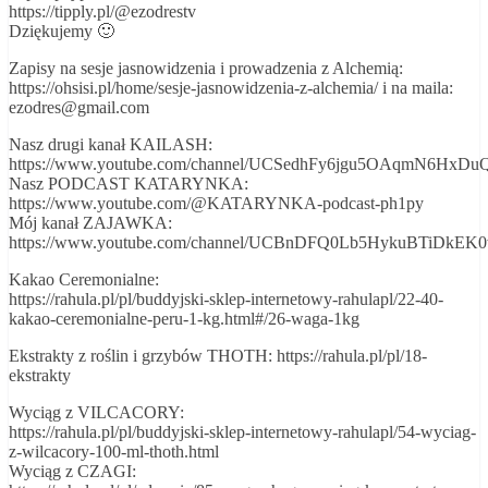
https://tipply.pl/@ezodrestv
Dziękujemy 🙂
Zapisy na sesje jasnowidzenia i prowadzenia z Alchemią:
https://ohsisi.pl/home/sesje-jasnowidzenia-z-alchemia/ i na maila:
ezodres@gmail.com
Nasz drugi kanał KAILASH:
https://www.youtube.com/channel/UCSedhFy6jgu5OAqmN6HxDu
Nasz PODCAST KATARYNKA:
https://www.youtube.com/@KATARYNKA-podcast-ph1py
Mój kanał ZAJAWKA:
https://www.youtube.com/channel/UCBnDFQ0Lb5HykuBTiDkEK
Kakao Ceremonialne:
https://rahula.pl/pl/buddyjski-sklep-internetowy-rahulapl/22-40-
kakao-ceremonialne-peru-1-kg.html#/26-waga-1kg
Ekstrakty z roślin i grzybów THOTH: https://rahula.pl/pl/18-
ekstrakty
Wyciąg z VILCACORY:
https://rahula.pl/pl/buddyjski-sklep-internetowy-rahulapl/54-wyciag-
z-wilcacory-100-ml-thoth.html
Wyciąg z CZAGI: