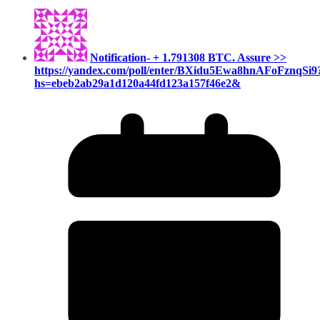
Notification- + 1.791308 BTC. Assure >>
https://yandex.com/poll/enter/BXidu5Ewa8hnAFoFznqSi9
hs=ebeb2ab29a1d120a44fd123a157f46e2&