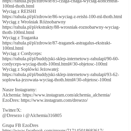
https://rahula.pl/pl/zdrowie/85-czaga-chaga-wyciag-koncentrat-
100ml-thoth.html
Wyciąg z REISHI
https://rahula.pl/pl/zdrowie/86-wyciag-z-reishi-100-ml-thoth.html
Wyciąg z Wrośniak Różnobarwny
https://rahula.pl/pl/ekstrakty/88-wrosniak-roznobarwny-wyciag-
thoth-100ml.html
Wyciąg z Traganka
https://rahula.pl/pl/zdrowie/87-traganek-astragalus-ekstrakt-
100ml.html
Wyciąg z Cordyceps:
https://rahula.pl/pl/buddyjski-sklep-internetowy-rahulapl/90-60-
cordyceps-wyciag-thoth-100ml.html#/30-objetosc-100ml
Wyciąg z Soplówki Jeżowatej:
https://rahula.pl/pl/buddyjski-sklep-internetowy-rahulapl/93-62-
soplowka-jezowata-wyciag-thoth.html#/30-objetosc-100ml
Nasze Instagramy:
Alchemia: https://www.instagram.com/alchemia_alchemia/
EzoDres: https://www.instagram.com/dresezo/
Twitter/X:
@Dresezo i @Alchemia316805
Grupa FB EzoDres
https://www.facebook.com/groups/717145018683617/