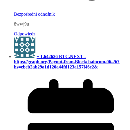
Bezpośredni odnośnik
8wwj9u
Odpowiedz
+ 1.642626 BTC.NEXT -
https://graph.org/Payout-from-Blockchaincom-06-26?
hs=ebeb2ab29a1d120a44fd123a157f46e2&