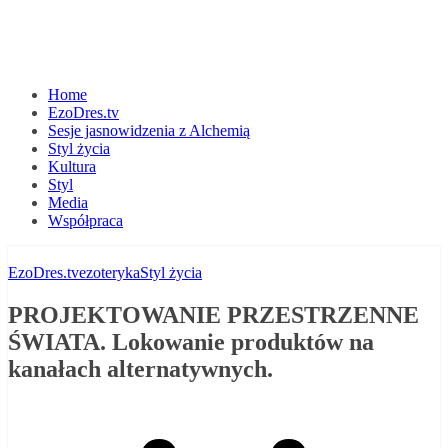
Home
EzoDres.tv
Sesje jasnowidzenia z Alchemią
Styl życia
Kultura
Styl
Media
Współpraca
EzoDres.tv
ezoteryka
Styl życia
PROJEKTOWANIE PRZESTRZENNE
ŚWIATA. Lokowanie produktów na
kanałach alternatywnych.