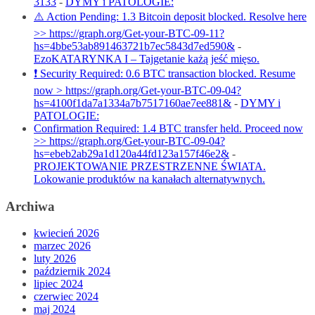
3133
-
DYMY i PATOLOGIE:
⚠️ Action Pending: 1.3 Bitcoin deposit blocked. Resolve here
>> https://graph.org/Get-your-BTC-09-11?
hs=4bbe53ab891463721b7ec5843d7ed590&
-
EzoKATARYNKA I – Tajgetanie każą jeść mięso.
❗ Security Required: 0.6 BTC transaction blocked. Resume
now > https://graph.org/Get-your-BTC-09-04?
hs=4100f1da7a1334a7b7517160ae7ee881&
-
DYMY i
PATOLOGIE:
Confirmation Required: 1.4 BTC transfer held. Proceed now
>> https://graph.org/Get-your-BTC-09-04?
hs=ebeb2ab29a1d120a44fd123a157f46e2&
-
PROJEKTOWANIE PRZESTRZENNE ŚWIATA.
Lokowanie produktów na kanałach alternatywnych.
Archiwa
kwiecień 2026
marzec 2026
luty 2026
październik 2024
lipiec 2024
czerwiec 2024
maj 2024