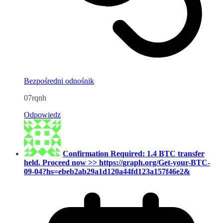
Bezpośredni odnośnik
07rqnh
Odpowiedz
Confirmation Required: 1.4 BTC transfer
held. Proceed now >> https://graph.org/Get-your-BTC-
09-04?hs=ebeb2ab29a1d120a44fd123a157f46e2&