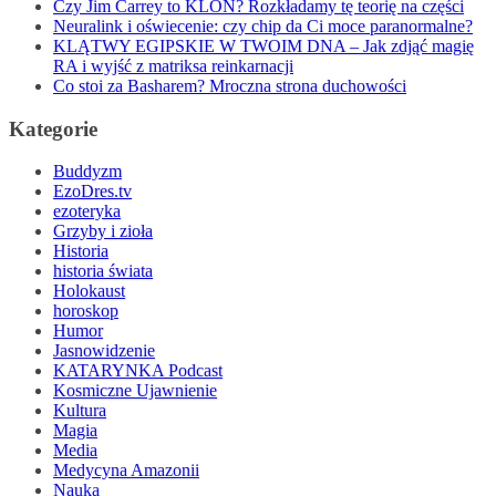
Czy Jim Carrey to KLON? Rozkładamy tę teorię na części
Neuralink i oświecenie: czy chip da Ci moce paranormalne?
KLĄTWY EGIPSKIE W TWOIM DNA – Jak zdjąć magię
RA i wyjść z matriksa reinkarnacji
Co stoi za Basharem? Mroczna strona duchowości
Kategorie
Buddyzm
EzoDres.tv
ezoteryka
Grzyby i zioła
Historia
historia świata
Holokaust
horoskop
Humor
Jasnowidzenie
KATARYNKA Podcast
Kosmiczne Ujawnienie
Kultura
Magia
Media
Medycyna Amazonii
Nauka