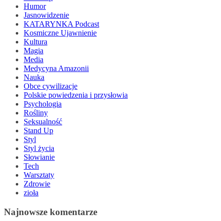
Humor
Jasnowidzenie
KATARYNKA Podcast
Kosmiczne Ujawnienie
Kultura
Magia
Media
Medycyna Amazonii
Nauka
Obce cywilizacje
Polskie powiedzenia i przysłowia
Psychologia
Rośliny
Seksualność
Stand Up
Styl
Styl życia
Słowianie
Tech
Warsztaty
Zdrowie
zioła
Najnowsze komentarze