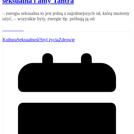
seksualna i anty Tantra
– energia seksualna to jest jedną z najsilniejszych sił, którą możemy
użyć, – wszystkie byty, energie itp. próbują ją od
Read More
Kultura
Seksualność
Styl życia
Zdrowie