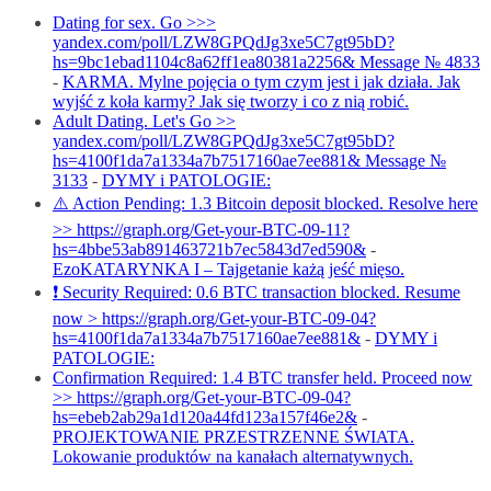
Dating for sex. Go >>>
yandex.com/poll/LZW8GPQdJg3xe5C7gt95bD?
hs=9bc1ebad1104c8a62ff1ea80381a2256& Message № 4833
-
KARMA. Mylne pojęcia o tym czym jest i jak działa. Jak
wyjść z koła karmy? Jak się tworzy i co z nią robić.
Adult Dating. Let's Go >>
yandex.com/poll/LZW8GPQdJg3xe5C7gt95bD?
hs=4100f1da7a1334a7b7517160ae7ee881& Message №
3133
-
DYMY i PATOLOGIE:
⚠️ Action Pending: 1.3 Bitcoin deposit blocked. Resolve here
>> https://graph.org/Get-your-BTC-09-11?
hs=4bbe53ab891463721b7ec5843d7ed590&
-
EzoKATARYNKA I – Tajgetanie każą jeść mięso.
❗ Security Required: 0.6 BTC transaction blocked. Resume
now > https://graph.org/Get-your-BTC-09-04?
hs=4100f1da7a1334a7b7517160ae7ee881&
-
DYMY i
PATOLOGIE:
Confirmation Required: 1.4 BTC transfer held. Proceed now
>> https://graph.org/Get-your-BTC-09-04?
hs=ebeb2ab29a1d120a44fd123a157f46e2&
-
PROJEKTOWANIE PRZESTRZENNE ŚWIATA.
Lokowanie produktów na kanałach alternatywnych.