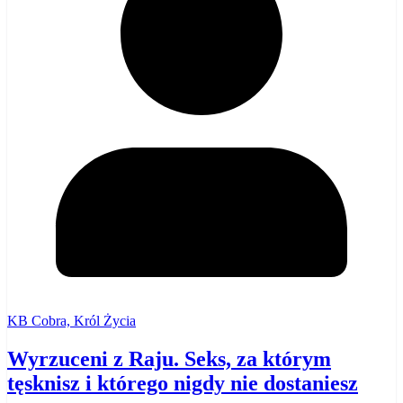
KB Cobra, Król Życia
Wyrzuceni z Raju. Seks, za którym
tęsknisz i którego nigdy nie dostaniesz