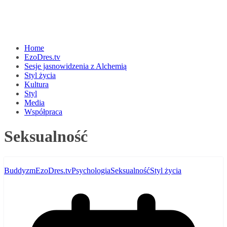
Home
EzoDres.tv
Sesje jasnowidzenia z Alchemią
Styl życia
Kultura
Styl
Media
Współpraca
Seksualność
Buddyzm
EzoDres.tv
Psychologia
Seksualność
Styl życia