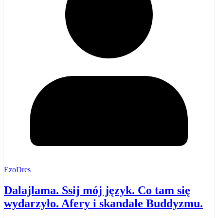
EzoDres
Dalajlama. Ssij mój język. Co tam się
wydarzyło. Afery i skandale Buddyzmu.