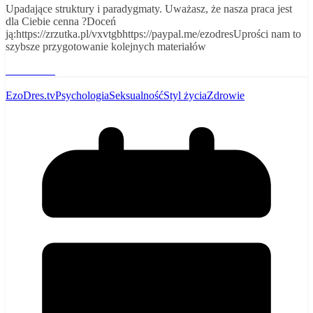
Upadające struktury i paradygmaty. Uważasz, że nasza praca jest
dla Ciebie cenna ?Doceń
ją:https://zrzutka.pl/vxvtgbhttps://paypal.me/ezodresUprości nam to
szybsze przygotowanie kolejnych materiałów
Read More
EzoDres.tv
Psychologia
Seksualność
Styl życia
Zdrowie