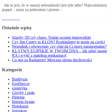
Jak to jest, że w naszej seksualności jest tyle tabu? Najważniejszy
popęd – zaraz za jedzeniem i piciem –
Read More
Ostatnie wpisy
Szachy 5D czy chaos. Trump oczami jasnowidzki
Czy Jim Carrey to KLON? Rozkładamy tę teorię na części
Neuralink i oświecenie: czy chip da Ci moce paranormalne?
KLĄTWY EGIPSKIE W TWOIM DNA – Jak zdjąć magię
RA i wyjść z matriksa reinkarnacji
Co stoi za Basharem? Mroczna strona duchowości
Kategorie
Buddyzm
EzoDres.tv
ezoteryka
Grzyby i zioła
Historia
historia świata
Holokaust
horoskop