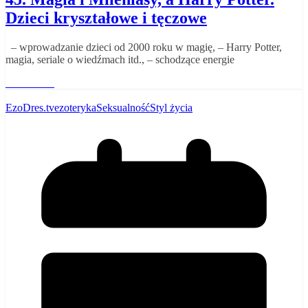
Dzieci kryształowe i tęczowe
– wprowadzanie dzieci od 2000 roku w magię, – Harry Potter,
magia, seriale o wiedźmach itd., – schodzące energie
Read More
EzoDres.tv
ezoteryka
Seksualność
Styl życia