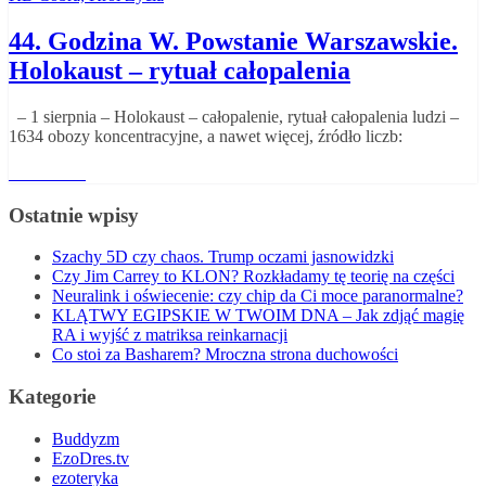
44. Godzina W. Powstanie Warszawskie.
Holokaust – rytuał całopalenia
– 1 sierpnia – Holokaust – całopalenie, rytuał całopalenia ludzi –
1634 obozy koncentracyjne, a nawet więcej, źródło liczb:
Read More
Ostatnie wpisy
Szachy 5D czy chaos. Trump oczami jasnowidzki
Czy Jim Carrey to KLON? Rozkładamy tę teorię na części
Neuralink i oświecenie: czy chip da Ci moce paranormalne?
KLĄTWY EGIPSKIE W TWOIM DNA – Jak zdjąć magię
RA i wyjść z matriksa reinkarnacji
Co stoi za Basharem? Mroczna strona duchowości
Kategorie
Buddyzm
EzoDres.tv
ezoteryka