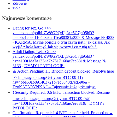
Zdrowie
zioła
Najnowsze komentarze
Dating for sex. Go >>>
yandex.com/poll/LZW8GPQdJg3xe5C7gt95bD?
hs=9bc1ebad1104c8a62ff1ea80381a2256& Message № 4833
-
KARMA. Mylne pojęcia o tym czym jest i jak działa. Jak
wyjść z koła karmy? Jak się tworzy i co z nią robić.
Adult Dating. Let's Go >>
yandex.com/poll/LZW8GPQdJg3xe5C7gt95bD?
hs=4100f1da7a1334a7b7517160ae7ee881& Message №
3133
-
DYMY i PATOLOGIE:
⚠️ Action Pending: 1.3 Bitcoin deposit blocked. Resolve here
>> https://graph.org/Get-your-BTC-09-11?
hs=4bbe53ab891463721b7ec5843d7ed590&
-
EzoKATARYNKA I – Tajgetanie każą jeść mięso.
❗ Security Required: 0.6 BTC transaction blocked. Resume
now > https://graph.org/Get-your-BTC-09-04?
hs=4100f1da7a1334a7b7517160ae7ee881&
-
DYMY i
PATOLOGIE:
Confirmation Required: 1.4 BTC transfer held. Proceed now