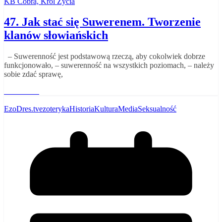
KB Cobra, Król Życia
47. Jak stać się Suwerenem. Tworzenie
klanów słowiańskich
– Suwerenność jest podstawową rzeczą, aby cokolwiek dobrze
funkcjonowało, – suwerenność na wszystkich poziomach, – należy
sobie zdać sprawę,
Read More
EzoDres.tv
ezoteryka
Historia
Kultura
Media
Seksualność