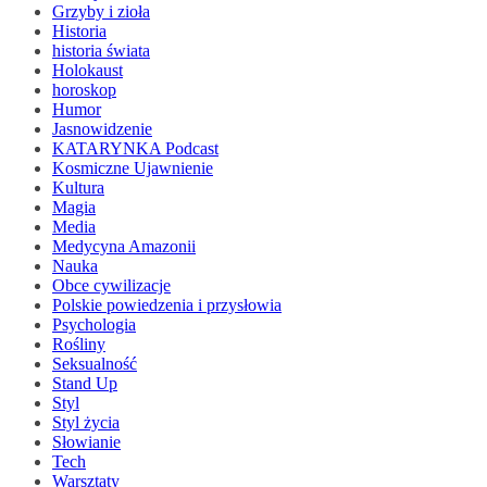
Grzyby i zioła
Historia
historia świata
Holokaust
horoskop
Humor
Jasnowidzenie
KATARYNKA Podcast
Kosmiczne Ujawnienie
Kultura
Magia
Media
Medycyna Amazonii
Nauka
Obce cywilizacje
Polskie powiedzenia i przysłowia
Psychologia
Rośliny
Seksualność
Stand Up
Styl
Styl życia
Słowianie
Tech
Warsztaty