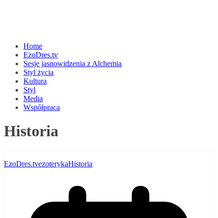
Home
EzoDres.tv
Sesje jasnowidzenia z Alchemią
Styl życia
Kultura
Styl
Media
Współpraca
Historia
EzoDres.tv
ezoteryka
Historia