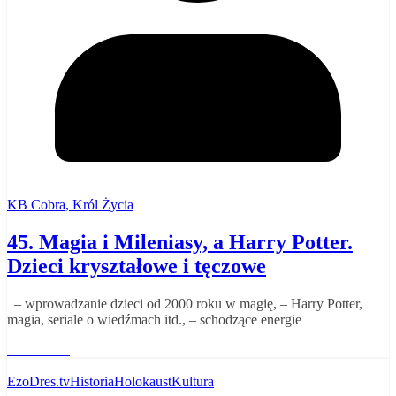
KB Cobra, Król Życia
45. Magia i Mileniasy, a Harry Potter.
Dzieci kryształowe i tęczowe
– wprowadzanie dzieci od 2000 roku w magię, – Harry Potter,
magia, seriale o wiedźmach itd., – schodzące energie
Read More
EzoDres.tv
Historia
Holokaust
Kultura