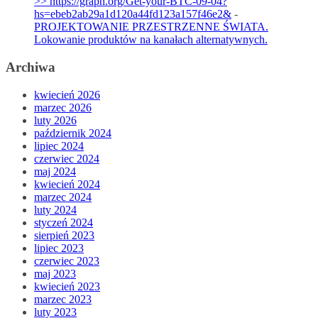
>> https://graph.org/Get-your-BTC-09-04?
hs=ebeb2ab29a1d120a44fd123a157f46e2&
-
PROJEKTOWANIE PRZESTRZENNE ŚWIATA.
Lokowanie produktów na kanałach alternatywnych.
Archiwa
kwiecień 2026
marzec 2026
luty 2026
październik 2024
lipiec 2024
czerwiec 2024
maj 2024
kwiecień 2024
marzec 2024
luty 2024
styczeń 2024
sierpień 2023
lipiec 2023
czerwiec 2023
maj 2023
kwiecień 2023
marzec 2023
luty 2023