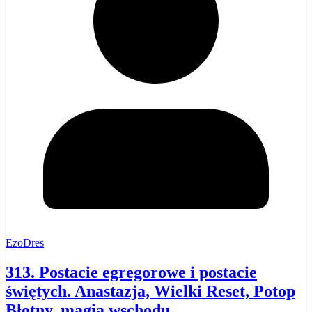
EzoDres
313. Postacie egregorowe i postacie
świętych. Anastazja, Wielki Reset, Potop
Błotny, magia wschodu.