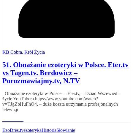
KB Cobra, Król Życia
51. Obnażanie ezoteryki w Polsce. Eter.tv
vs Tagen.tv. Berdowicz –
Porozmawiajmy.tv, N.TV
Obnażanie ezoteryki w Polsce. – Eter.tv, – Dziad Wszewied –
życie YouTubera https://www.youtube.com/watch?
v=TJgZbHuFhO4, – duże koszta utrzymania profesjonalnych
telewizji
Read More
EzoDres.tv
ezoteryka
Historia
Słowianie