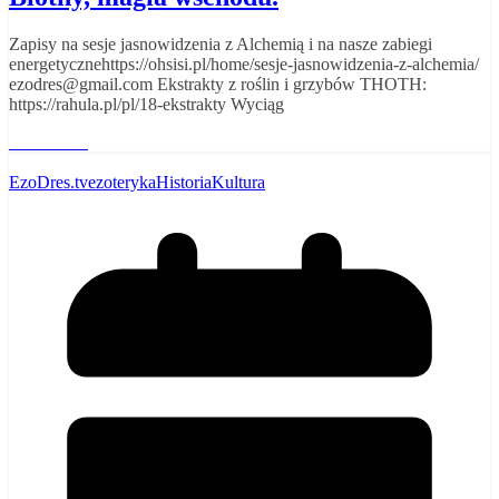
Zapisy na sesje jasnowidzenia z Alchemią i na nasze zabiegi
energetycznehttps://ohsisi.pl/home/sesje-jasnowidzenia-z-alchemia/
ezodres@gmail.com Ekstrakty z roślin i grzybów THOTH:
https://rahula.pl/pl/18-ekstrakty Wyciąg
Read More
EzoDres.tv
ezoteryka
Historia
Kultura