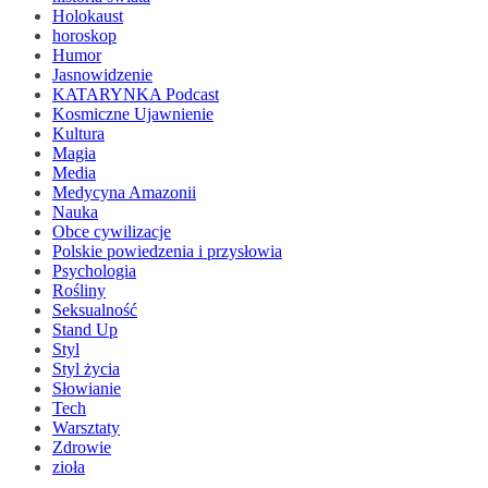
Holokaust
horoskop
Humor
Jasnowidzenie
KATARYNKA Podcast
Kosmiczne Ujawnienie
Kultura
Magia
Media
Medycyna Amazonii
Nauka
Obce cywilizacje
Polskie powiedzenia i przysłowia
Psychologia
Rośliny
Seksualność
Stand Up
Styl
Styl życia
Słowianie
Tech
Warsztaty
Zdrowie
zioła