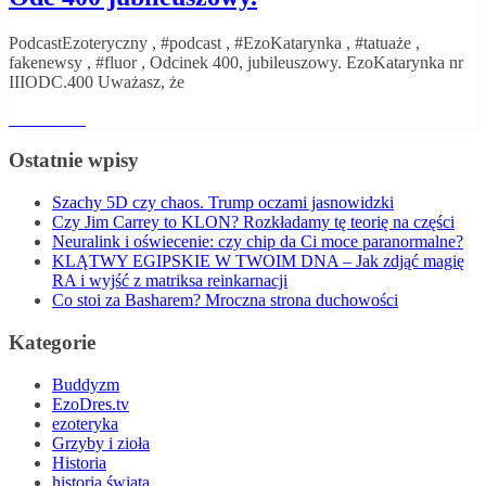
PodcastEzoteryczny , #podcast , #EzoKatarynka , #tatuaże ,
fakenewsy , #fluor , Odcinek 400, jubileuszowy. EzoKatarynka nr
IIIODC.400 Uważasz, że
Read More
Ostatnie wpisy
Szachy 5D czy chaos. Trump oczami jasnowidzki
Czy Jim Carrey to KLON? Rozkładamy tę teorię na części
Neuralink i oświecenie: czy chip da Ci moce paranormalne?
KLĄTWY EGIPSKIE W TWOIM DNA – Jak zdjąć magię
RA i wyjść z matriksa reinkarnacji
Co stoi za Basharem? Mroczna strona duchowości
Kategorie
Buddyzm
EzoDres.tv
ezoteryka
Grzyby i zioła
Historia
historia świata