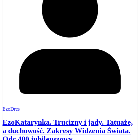
EzoDres
EzoKatarynka. Trucizny i jady. Tatuaże,
a duchowość. Zakresy Widzenia Świata.
Odc 400 jubileuszowy.