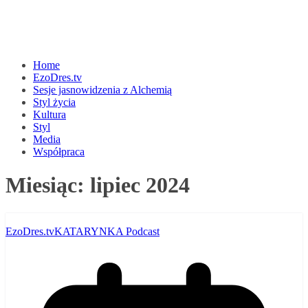
Home
EzoDres.tv
Sesje jasnowidzenia z Alchemią
Styl życia
Kultura
Styl
Media
Współpraca
Miesiąc:
lipiec 2024
EzoDres.tv
KATARYNKA Podcast