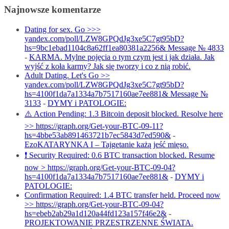
Najnowsze komentarze
Dating for sex. Go >>>
yandex.com/poll/LZW8GPQdJg3xe5C7gt95bD?
hs=9bc1ebad1104c8a62ff1ea80381a2256& Message № 4833
-
KARMA. Mylne pojęcia o tym czym jest i jak działa. Jak
wyjść z koła karmy? Jak się tworzy i co z nią robić.
Adult Dating. Let's Go >>
yandex.com/poll/LZW8GPQdJg3xe5C7gt95bD?
hs=4100f1da7a1334a7b7517160ae7ee881& Message №
3133
-
DYMY i PATOLOGIE:
⚠️ Action Pending: 1.3 Bitcoin deposit blocked. Resolve here
>> https://graph.org/Get-your-BTC-09-11?
hs=4bbe53ab891463721b7ec5843d7ed590&
-
EzoKATARYNKA I – Tajgetanie każą jeść mięso.
❗ Security Required: 0.6 BTC transaction blocked. Resume
now > https://graph.org/Get-your-BTC-09-04?
hs=4100f1da7a1334a7b7517160ae7ee881&
-
DYMY i
PATOLOGIE:
Confirmation Required: 1.4 BTC transfer held. Proceed now
>> https://graph.org/Get-your-BTC-09-04?
hs=ebeb2ab29a1d120a44fd123a157f46e2&
-
PROJEKTOWANIE PRZESTRZENNE ŚWIATA.