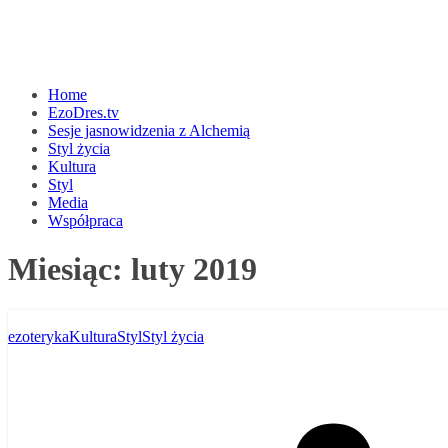
Home
EzoDres.tv
Sesje jasnowidzenia z Alchemią
Styl życia
Kultura
Styl
Media
Współpraca
Miesiąc:
luty 2019
ezoteryka
Kultura
Styl
Styl życia