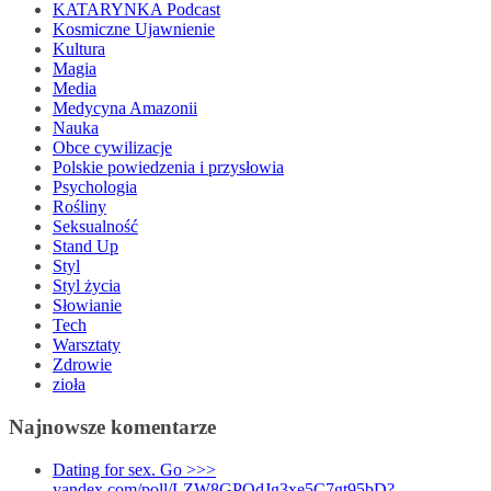
KATARYNKA Podcast
Kosmiczne Ujawnienie
Kultura
Magia
Media
Medycyna Amazonii
Nauka
Obce cywilizacje
Polskie powiedzenia i przysłowia
Psychologia
Rośliny
Seksualność
Stand Up
Styl
Styl życia
Słowianie
Tech
Warsztaty
Zdrowie
zioła
Najnowsze komentarze
Dating for sex. Go >>>
yandex.com/poll/LZW8GPQdJg3xe5C7gt95bD?