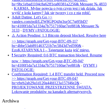
hs=9bc1ebad1104c8a62ff1ea80381a2256& Message № 4833
-
KARMA. Mylne pojęcia o tym czym jest i jak działa. Jak
wyjść z koła karmy? Jak się tworzy i co z nią robić.
Adult Dating. Let's Go >>
yandex.com/poll/LZW8GPQdJg3xe5C7gt95bD?
hs=4100f1da7a1334a7b7517160ae7ee881& Message №
3133
-
DYMY i PATOLOGIE:
⚠️ Action Pending: 1.3 Bitcoin deposit blocked. Resolve here
>> https://graph.org/Get-your-BTC-09-11?
hs=4bbe53ab891463721b7ec5843d7ed590&
-
EzoKATARYNKA I – Tajgetanie każą jeść mięso.
❗ Security Required: 0.6 BTC transaction blocked. Resume
now > https://graph.org/Get-your-BTC-09-04?
hs=4100f1da7a1334a7b7517160ae7ee881&
-
DYMY i
PATOLOGIE:
Confirmation Required: 1.4 BTC transfer held. Proceed now
>> https://graph.org/Get-your-BTC-09-04?
hs=ebeb2ab29a1d120a44fd123a157f46e2&
-
PROJEKTOWANIE PRZESTRZENNE ŚWIATA.
Lokowanie produktów na kanałach alternatywnych.
Archiwa