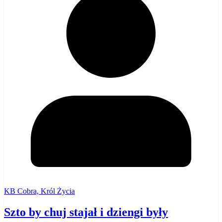
KB Cobra, Król Życia
Szto by chuj stajał i dziengi były