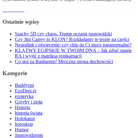
Read More
Ostatnie wpisy
Szachy 5D czy chaos. Trump oczami jasnowidzki
Czy Jim Carrey to KLON? Rozkładamy tę teorię na części
Neuralink i oświecenie: czy chip da Ci moce paranormalne?
KLĄTWY EGIPSKIE W TWOIM DNA – Jak zdjąć magię
RA i wyjść z matriksa reinkarnacji
Co stoi za Basharem? Mroczna strona duchowości
Kategorie
Buddyzm
EzoDres.tv
ezoteryka
Grzyby i zioła
Historia
historia świata
Holokaust
horoskop
Humor
Jasnowidzenie