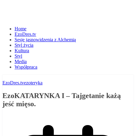
Home
EzoDres.tv
Sesje jasnowidzenia z Alchemią
Styl życia
Kultura
Styl
Media
Współpraca
EzoDres.tv
ezoteryka
EzoKATARYNKA I – Tajgetanie każą
jeść mięso.