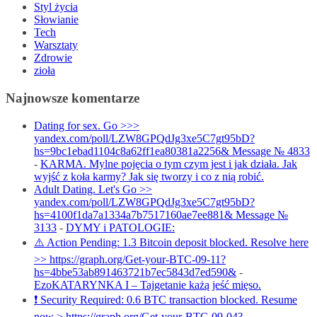
Styl życia
Słowianie
Tech
Warsztaty
Zdrowie
zioła
Najnowsze komentarze
Dating for sex. Go >>>
yandex.com/poll/LZW8GPQdJg3xe5C7gt95bD?
hs=9bc1ebad1104c8a62ff1ea80381a2256& Message № 4833
-
KARMA. Mylne pojęcia o tym czym jest i jak działa. Jak
wyjść z koła karmy? Jak się tworzy i co z nią robić.
Adult Dating. Let's Go >>
yandex.com/poll/LZW8GPQdJg3xe5C7gt95bD?
hs=4100f1da7a1334a7b7517160ae7ee881& Message №
3133
-
DYMY i PATOLOGIE:
⚠️ Action Pending: 1.3 Bitcoin deposit blocked. Resolve here
>> https://graph.org/Get-your-BTC-09-11?
hs=4bbe53ab891463721b7ec5843d7ed590&
-
EzoKATARYNKA I – Tajgetanie każą jeść mięso.
❗ Security Required: 0.6 BTC transaction blocked. Resume
now > https://graph.org/Get-your-BTC-09-04?