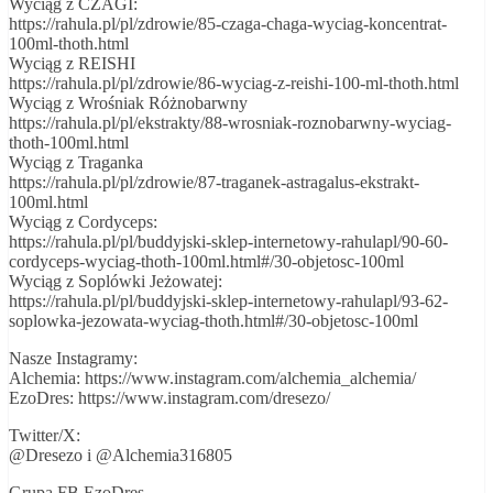
Wyciąg z CZAGI:
https://rahula.pl/pl/zdrowie/85-czaga-chaga-wyciag-koncentrat-
100ml-thoth.html
Wyciąg z REISHI
https://rahula.pl/pl/zdrowie/86-wyciag-z-reishi-100-ml-thoth.html
Wyciąg z Wrośniak Różnobarwny
https://rahula.pl/pl/ekstrakty/88-wrosniak-roznobarwny-wyciag-
thoth-100ml.html
Wyciąg z Traganka
https://rahula.pl/pl/zdrowie/87-traganek-astragalus-ekstrakt-
100ml.html
Wyciąg z Cordyceps:
https://rahula.pl/pl/buddyjski-sklep-internetowy-rahulapl/90-60-
cordyceps-wyciag-thoth-100ml.html#/30-objetosc-100ml
Wyciąg z Soplówki Jeżowatej:
https://rahula.pl/pl/buddyjski-sklep-internetowy-rahulapl/93-62-
soplowka-jezowata-wyciag-thoth.html#/30-objetosc-100ml
Nasze Instagramy:
Alchemia: https://www.instagram.com/alchemia_alchemia/
EzoDres: https://www.instagram.com/dresezo/
Twitter/X:
@Dresezo i @Alchemia316805
Grupa FB EzoDres