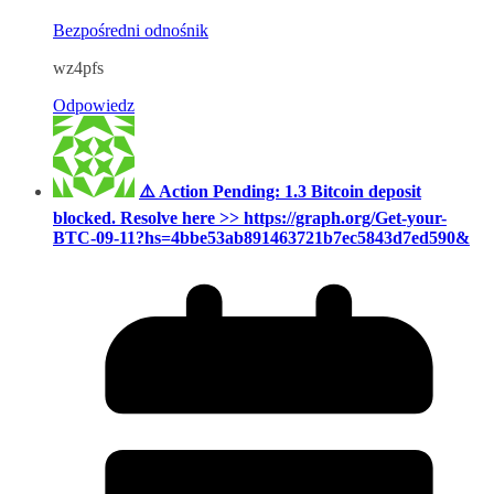
Bezpośredni odnośnik
wz4pfs
Odpowiedz
⚠️ Action Pending: 1.3 Bitcoin deposit
blocked. Resolve here >> https://graph.org/Get-your-
BTC-09-11?hs=4bbe53ab891463721b7ec5843d7ed590&