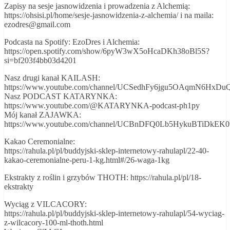
Zapisy na sesje jasnowidzenia i prowadzenia z Alchemią:
https://ohsisi.pl/home/sesje-jasnowidzenia-z-alchemia/ i na maila:
ezodres@gmail.com
Podcasta na Spotify: EzoDres i Alchemia:
https://open.spotify.com/show/6pyW3wX5oHcaDKh38oBl5S?
si=bf203f4bb03d4201
Nasz drugi kanał KAILASH:
https://www.youtube.com/channel/UCSedhFy6jgu5OAqmN6HxDu
Nasz PODCAST KATARYNKA:
https://www.youtube.com/@KATARYNKA-podcast-ph1py
Mój kanał ZAJAWKA:
https://www.youtube.com/channel/UCBnDFQ0Lb5HykuBTiDkEK
Kakao Ceremonialne:
https://rahula.pl/pl/buddyjski-sklep-internetowy-rahulapl/22-40-
kakao-ceremonialne-peru-1-kg.html#/26-waga-1kg
Ekstrakty z roślin i grzybów THOTH: https://rahula.pl/pl/18-
ekstrakty
Wyciąg z VILCACORY:
https://rahula.pl/pl/buddyjski-sklep-internetowy-rahulapl/54-wyciag-
z-wilcacory-100-ml-thoth.html