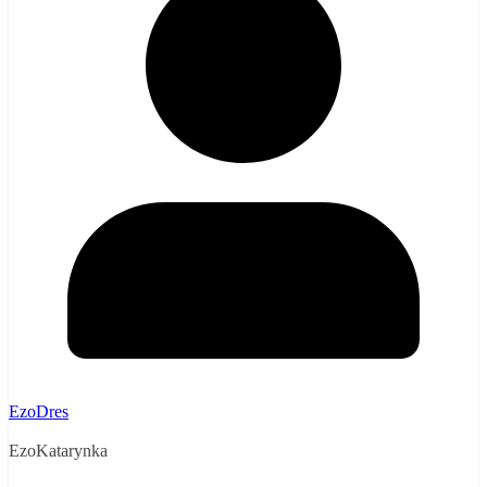
EzoDres
EzoKatarynka