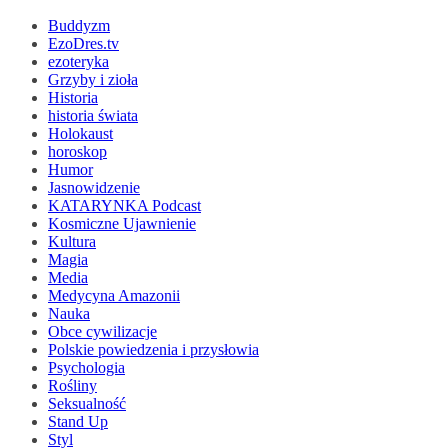
Buddyzm
EzoDres.tv
ezoteryka
Grzyby i zioła
Historia
historia świata
Holokaust
horoskop
Humor
Jasnowidzenie
KATARYNKA Podcast
Kosmiczne Ujawnienie
Kultura
Magia
Media
Medycyna Amazonii
Nauka
Obce cywilizacje
Polskie powiedzenia i przysłowia
Psychologia
Rośliny
Seksualność
Stand Up
Styl