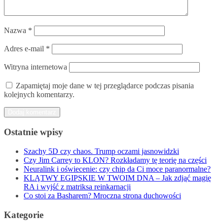
Nazwa
*
Adres e-mail
*
Witryna internetowa
Zapamiętaj moje dane w tej przeglądarce podczas pisania
kolejnych komentarzy.
Ostatnie wpisy
Szachy 5D czy chaos. Trump oczami jasnowidzki
Czy Jim Carrey to KLON? Rozkładamy tę teorię na części
Neuralink i oświecenie: czy chip da Ci moce paranormalne?
KLĄTWY EGIPSKIE W TWOIM DNA – Jak zdjąć magię
RA i wyjść z matriksa reinkarnacji
Co stoi za Basharem? Mroczna strona duchowości
Kategorie