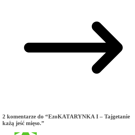
2 komentarze do “
EzoKATARYNKA I – Tajgetanie
każą jeść mięso.
”