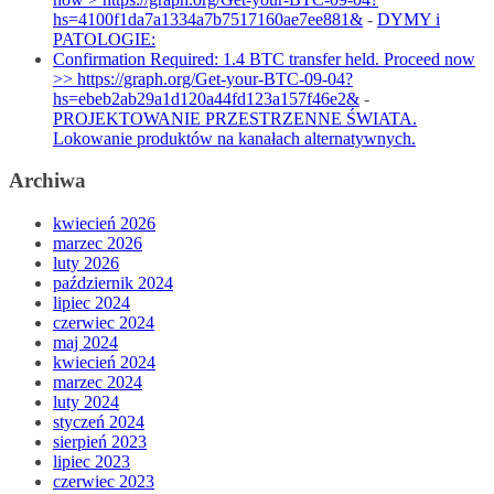
hs=4100f1da7a1334a7b7517160ae7ee881&
-
DYMY i
PATOLOGIE:
Confirmation Required: 1.4 BTC transfer held. Proceed now
>> https://graph.org/Get-your-BTC-09-04?
hs=ebeb2ab29a1d120a44fd123a157f46e2&
-
PROJEKTOWANIE PRZESTRZENNE ŚWIATA.
Lokowanie produktów na kanałach alternatywnych.
Archiwa
kwiecień 2026
marzec 2026
luty 2026
październik 2024
lipiec 2024
czerwiec 2024
maj 2024
kwiecień 2024
marzec 2024
luty 2024
styczeń 2024
sierpień 2023
lipiec 2023
czerwiec 2023