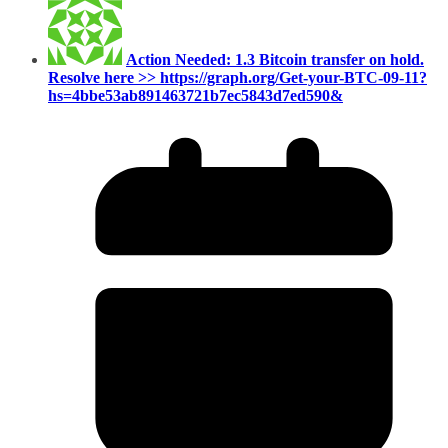
Action Needed: 1.3 Bitcoin transfer on hold.
Resolve here >> https://graph.org/Get-your-BTC-09-11?
hs=4bbe53ab891463721b7ec5843d7ed590&