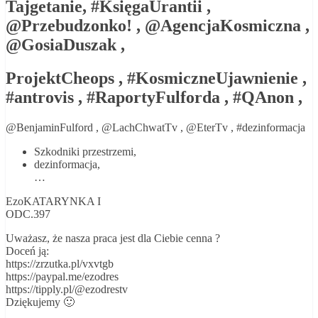
Tajgetanie, #KsięgaUrantii ,
@Przebudzonko! , @AgencjaKosmiczna ,
@GosiaDuszak ,
ProjektCheops , #KosmiczneUjawnienie ,
#antrovis , #RaportyFulforda , #QAnon ,
@BenjaminFulford , @LachChwatTv , @EterTv , #dezinformacja
Szkodniki przestrzemi,
dezinformacja,
…
EzoKATARYNKA I
ODC.397
Uważasz, że nasza praca jest dla Ciebie cenna ?
Doceń ją:
https://zrzutka.pl/vxvtgb
https://paypal.me/ezodres
https://tipply.pl/@ezodrestv
Dziękujemy 🙂