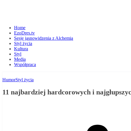
Home
EzoDres.tv
Sesje jasnowidzenia z Alchemią
Styl życia
Kultura
Styl
Media
Współpraca
Humor
Styl życia
11 najbardziej hardcorowych i najgłupsz