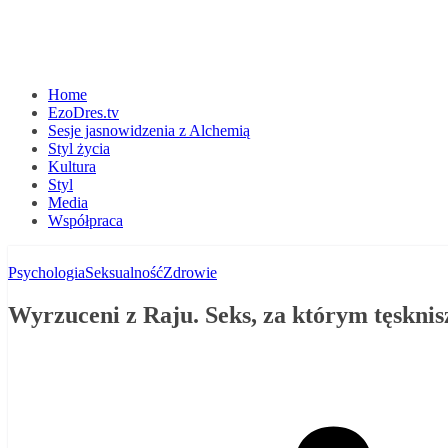
Home
EzoDres.tv
Sesje jasnowidzenia z Alchemią
Styl życia
Kultura
Styl
Media
Współpraca
Psychologia
Seksualność
Zdrowie
Wyrzuceni z Raju. Seks, za którym tęsknisz