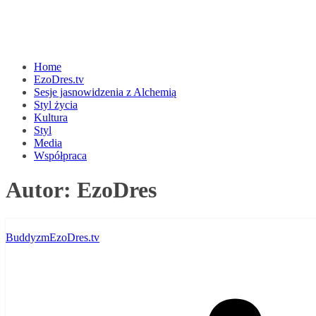
Home
EzoDres.tv
Sesje jasnowidzenia z Alchemią
Styl życia
Kultura
Styl
Media
Współpraca
Autor:
EzoDres
Buddyzm
EzoDres.tv