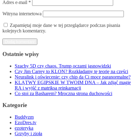
Adres e-mail
*
Witryna internetowa
Zapamiętaj moje dane w tej przeglądarce podczas pisania
kolejnych komentarzy.
Ostatnie wpisy
Szachy 5D czy chaos. Trump oczami jasnowidzki
Czy Jim Carrey to KLON? Rozkładamy tę teorię na części
Neuralink i oświecenie: czy chip da Ci moce paranormalne?
KLĄTWY EGIPSKIE W TWOIM DNA – Jak zdjąć magię
RA i wyjść z matriksa reinkarnacji
Co stoi za Basharem? Mroczna strona duchowości
Kategorie
Buddyzm
EzoDres.tv
ezoteryka
Grzyby i zioła