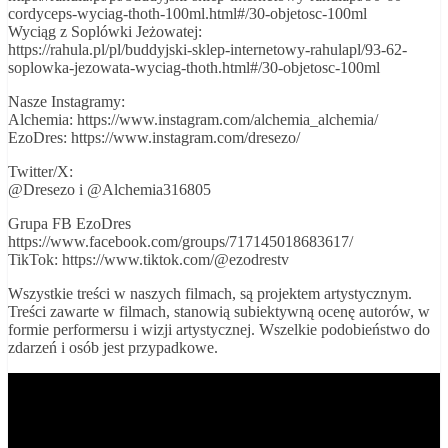
cordyceps-wyciag-thoth-100ml.html#/30-objetosc-100ml
Wyciąg z Soplówki Jeżowatej:
https://rahula.pl/pl/buddyjski-sklep-internetowy-rahulapl/93-62-
soplowka-jezowata-wyciag-thoth.html#/30-objetosc-100ml
Nasze Instagramy:
Alchemia: https://www.instagram.com/alchemia_alchemia/
EzoDres: https://www.instagram.com/dresezo/
Twitter/X:
@Dresezo i @Alchemia316805
Grupa FB EzoDres
https://www.facebook.com/groups/717145018683617/
TikTok: https://www.tiktok.com/@ezodrestv
Wszystkie treści w naszych filmach, są projektem artystycznym.
Treści zawarte w filmach, stanowią subiektywną ocenę autorów, w
formie performersu i wizji artystycznej. Wszelkie podobieństwo do
zdarzeń i osób jest przypadkowe.