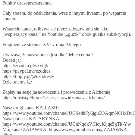
Punkty czasoprzestrzenne.
Cały stream, do odsłuchania, wraz z innymi liveami, po wsparciu
kanału.
Wsparcie kanał, odbywa się przez zalogowaniu się jako
„wspierający kanał” na Youtube („guzik” obok guzika subskrybcji).
Fragment ze streama XVI z dnia 9 lutego
Uważasz, że nasza praca jest dla Ciebie cenna ?
Doceń ją:
https://zrzutka.pl/vxvtgb
https://paypal.me/ezodres
https://tipply.pl/@ezodrestv
Dziękujemy 🙂
Zapisy na sesje jasnowidzenia i prowadzenia z Alchemią
https://ohsisi.pl/home/sesje-jasnowidzenia-z-alchemia/
Nasz drugi kanał KAILASH:
https://www.youtube.com/channel/UCSedhFy6jgu5OAqmN6HxDu
Nasz podcast KATARYNKA:
https://www.youtube.com/channel/UCnNqokVCicyKijqe5gTk-Yw
Mój kanał ZAJAWKA: https://www.youtube.com/@ZAJAWKA-
tt6vn