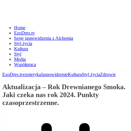
Home
EzoDres.tv
Sesje jasnowidzenia z Alchemią
Styl życia
Kultura
Styl
Media
Współpraca
EzoDres.tv
ezoteryka
Jasnowidzenie
Kultura
Styl życia
Zdrowie
Aktualizacja – Rok Drewnianego Smoka.
Jaki czeka nas rok 2024. Punkty
czasoprzestrzenne.