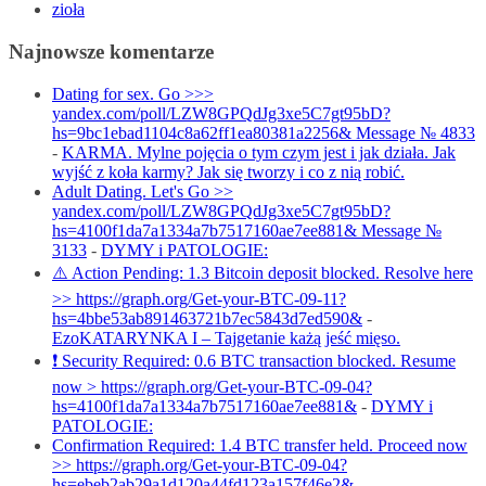
zioła
Najnowsze komentarze
Dating for sex. Go >>>
yandex.com/poll/LZW8GPQdJg3xe5C7gt95bD?
hs=9bc1ebad1104c8a62ff1ea80381a2256& Message № 4833
-
KARMA. Mylne pojęcia o tym czym jest i jak działa. Jak
wyjść z koła karmy? Jak się tworzy i co z nią robić.
Adult Dating. Let's Go >>
yandex.com/poll/LZW8GPQdJg3xe5C7gt95bD?
hs=4100f1da7a1334a7b7517160ae7ee881& Message №
3133
-
DYMY i PATOLOGIE:
⚠️ Action Pending: 1.3 Bitcoin deposit blocked. Resolve here
>> https://graph.org/Get-your-BTC-09-11?
hs=4bbe53ab891463721b7ec5843d7ed590&
-
EzoKATARYNKA I – Tajgetanie każą jeść mięso.
❗ Security Required: 0.6 BTC transaction blocked. Resume
now > https://graph.org/Get-your-BTC-09-04?
hs=4100f1da7a1334a7b7517160ae7ee881&
-
DYMY i
PATOLOGIE:
Confirmation Required: 1.4 BTC transfer held. Proceed now
>> https://graph.org/Get-your-BTC-09-04?
hs=ebeb2ab29a1d120a44fd123a157f46e2&
-