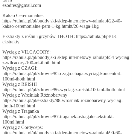
ezodres@gmail.com
Kakao Ceremonialne:
https://rahula.pl/pl/buddyjski-sklep-internetowy-rahulapl/22-40-
kakao-ceremonialne-peru-1-kg.html#/26-waga-1kg
Ekstrakty z roślin i grzybów THOTH: https://rahula.pl/pl/18-
ekstrakty
Wyciąg z VILCACORY:
https://rahula.pl/pl/buddyjski-sklep-internetowy-rahulapl/54-wyciag-
z-wilcacory-100-ml-thoth.html
Wyciąg z CZAGI:
https://rahula.pl/pl/zdrowie/85-czaga-chaga-wyciag-koncentrat-
100ml-thoth.html
Wyciąg z REISHI
https://rahula.pl/pl/zdrowie/86-wyciag-z-reishi-100-ml-thoth.html
Wyciąg z Wrośniak Różnobarwny
https://rahula.pl/pl/ekstrakty/88-wrosniak-roznobarwny-wyciag-
thoth-100ml.html
Wyciąg z Traganka
https://rahula.pl/pl/zdrowie/87-traganek-astragalus-ekstrakt-
100ml.html
Wyciąg z Cordyceps:
https://rahula.pl/pl/buddyjski-sklep-internetowy-rahulapl/90-60-