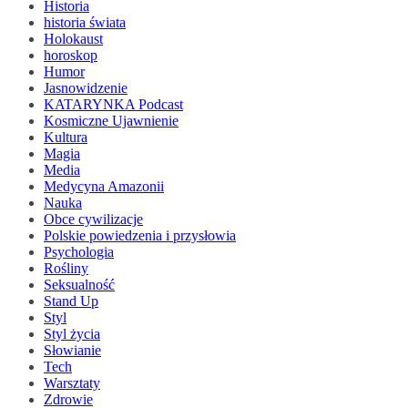
Historia
historia świata
Holokaust
horoskop
Humor
Jasnowidzenie
KATARYNKA Podcast
Kosmiczne Ujawnienie
Kultura
Magia
Media
Medycyna Amazonii
Nauka
Obce cywilizacje
Polskie powiedzenia i przysłowia
Psychologia
Rośliny
Seksualność
Stand Up
Styl
Styl życia
Słowianie
Tech
Warsztaty
Zdrowie