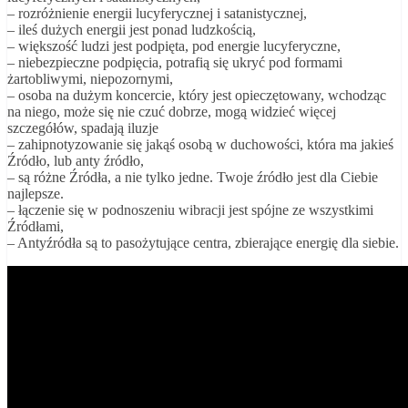
– rozróżnienie energii lucyferycznej i satanistycznej,
– ileś dużych energii jest ponad ludzkością,
– większość ludzi jest podpięta, pod energie lucyferyczne,
– niebezpieczne podpięcia, potrafią się ukryć pod formami
żartobliwymi, niepozornymi,
– osoba na dużym koncercie, który jest opieczętowany, wchodząc
na niego, może się nie czuć dobrze, mogą widzieć więcej
szczegółów, spadają iluzje
– zahipnotyzowanie się jakąś osobą w duchowości, która ma jakieś
Źródło, lub anty źródło,
– są różne Źródła, a nie tylko jedne. Twoje źródło jest dla Ciebie
najlepsze.
– łączenie się w podnoszeniu wibracji jest spójne ze wszystkimi
Źródłami,
– Antyźródła są to pasożytujące centra, zbierające energię dla siebie.