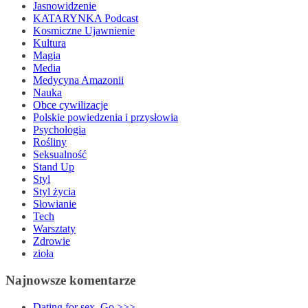
Jasnowidzenie
KATARYNKA Podcast
Kosmiczne Ujawnienie
Kultura
Magia
Media
Medycyna Amazonii
Nauka
Obce cywilizacje
Polskie powiedzenia i przysłowia
Psychologia
Rośliny
Seksualność
Stand Up
Styl
Styl życia
Słowianie
Tech
Warsztaty
Zdrowie
zioła
Najnowsze komentarze
Dating for sex. Go >>>