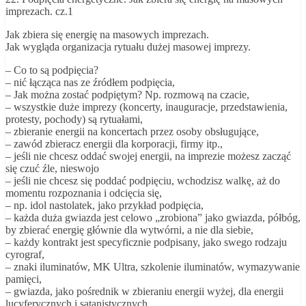
imprezach. cz.1
Jak zbiera się energię na masowych imprezach.
Jak wygląda organizacja rytuału dużej masowej imprezy.
– Co to są podpięcia?
– nić łącząca nas ze źródłem podpięcia,
– Jak można zostać podpiętym? Np. rozmową na czacie,
– wszystkie duże imprezy (koncerty, inauguracje, przedstawienia,
protesty, pochody) są rytuałami,
– zbieranie energii na koncertach przez osoby obsługujące,
– zawód zbieracz energii dla korporacji, firmy itp.,
– jeśli nie chcesz oddać swojej energii, na imprezie możesz zacząć
się czuć źle, nieswojo
– jeśli nie chcesz się poddać podpięciu, wchodzisz walkę, aż do
momentu rozpoznania i odcięcia się,
– np. idol nastolatek, jako przykład podpięcia,
– każda duża gwiazda jest celowo „zrobiona” jako gwiazda, półbóg,
by zbierać energię głównie dla wytwórni, a nie dla siebie,
– każdy kontrakt jest specyficznie podpisany, jako swego rodzaju
cyrograf,
– znaki iluminatów, MK Ultra, szkolenie iluminatów, wymazywanie
pamięci,
– gwiazda, jako pośrednik w zbieraniu energii wyżej, dla energii
lucyferycznych i satanistycznych,