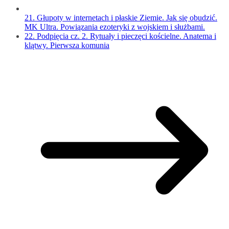
21. Głupoty w internetach i płaskie Ziemie. Jak się obudzić.
MK Ultra. Powiązania ezoteryki z wojskiem i służbami.
22. Podpięcia cz. 2. Rytuały i pieczęci kościelne. Anatema i
klątwy. Pierwsza komunia