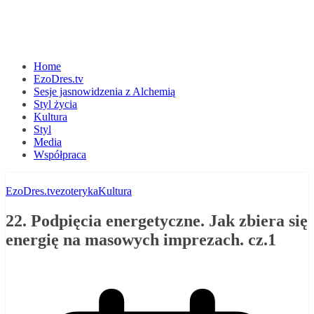
Home
EzoDres.tv
Sesje jasnowidzenia z Alchemią
Styl życia
Kultura
Styl
Media
Współpraca
EzoDres.tv
ezoteryka
Kultura
22. Podpięcia energetyczne. Jak zbiera się
energię na masowych imprezach. cz.1