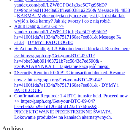
yandex.com/poll/LZW8GPQdJg3xe5C7gt95bD?
hs=9bc1ebad1104c8a62ff1ea80381a2256& Message № 4833
-
KARMA. Mylne pojęcia o tym czym jest i jak działa. Jak
wyjść z koła karmy? Jak się tworzy i co z nią robić.
Adult Dating. Let's Go >>
yandex.com/poll/LZW8GPQdJg3xe5C7gt95bD?
hs=4100f1da7a1334a7b7517160ae7ee881& Message №
3133
-
DYMY i PATOLOGIE:
⚠️ Action Pending: 1.3 Bitcoin deposit blocked. Resolve here
>> https://graph.org/Get-your-BTC-09-11?
hs=4bbe53ab891463721b7ec5843d7ed590&
-
EzoKATARYNKA I – Tajgetanie każą jeść mięso.
❗ Security Required: 0.6 BTC transaction blocked. Resume
now > https://graph.org/Get-your-BTC-09-04?
hs=4100f1da7a1334a7b7517160ae7ee881&
-
DYMY i
PATOLOGIE:
Confirmation Required: 1.4 BTC transfer held. Proceed now
>> https://graph.org/Get-your-BTC-09-04?
hs=ebeb2ab29a1d120a44fd123a157f46e2&
-
PROJEKTOWANIE PRZESTRZENNE ŚWIATA.
Lokowanie produktów na kanałach alternatywnych.
Archiwa