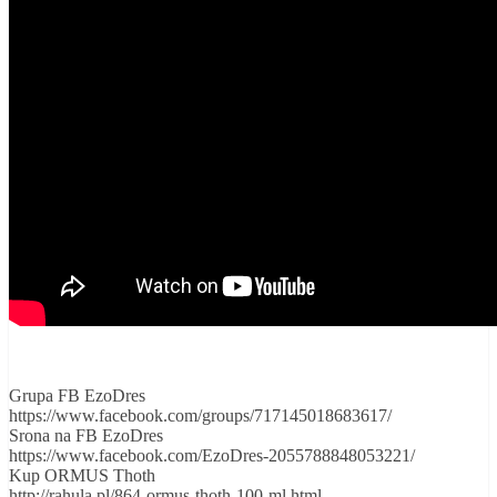
Grupa FB EzoDres
https://www.facebook.com/groups/717145018683617/
Srona na FB EzoDres
https://www.facebook.com/EzoDres-2055788848053221/
Kup ORMUS Thoth
http://rahula.pl/864-ormus-thoth-100-ml.html