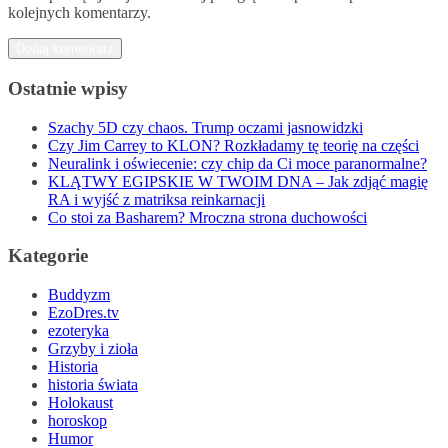
kolejnych komentarzy.
Ostatnie wpisy
Szachy 5D czy chaos. Trump oczami jasnowidzki
Czy Jim Carrey to KLON? Rozkładamy tę teorię na części
Neuralink i oświecenie: czy chip da Ci moce paranormalne?
KLĄTWY EGIPSKIE W TWOIM DNA – Jak zdjąć magię
RA i wyjść z matriksa reinkarnacji
Co stoi za Basharem? Mroczna strona duchowości
Kategorie
Buddyzm
EzoDres.tv
ezoteryka
Grzyby i zioła
Historia
historia świata
Holokaust
horoskop
Humor