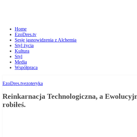
Home
EzoDres.tv
Sesje jasnowidzenia z Alchemią
Styl życia
Kultura
Styl
Media
Współpraca
EzoDres.tv
ezoteryka
Reinkarnacja Technologiczna, a Ewoluc
robiłeś.