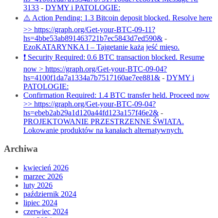
3133
-
DYMY i PATOLOGIE:
⚠️ Action Pending: 1.3 Bitcoin deposit blocked. Resolve here
>> https://graph.org/Get-your-BTC-09-11?
hs=4bbe53ab891463721b7ec5843d7ed590&
-
EzoKATARYNKA I – Tajgetanie każą jeść mięso.
❗ Security Required: 0.6 BTC transaction blocked. Resume
now > https://graph.org/Get-your-BTC-09-04?
hs=4100f1da7a1334a7b7517160ae7ee881&
-
DYMY i
PATOLOGIE:
Confirmation Required: 1.4 BTC transfer held. Proceed now
>> https://graph.org/Get-your-BTC-09-04?
hs=ebeb2ab29a1d120a44fd123a157f46e2&
-
PROJEKTOWANIE PRZESTRZENNE ŚWIATA.
Lokowanie produktów na kanałach alternatywnych.
Archiwa
kwiecień 2026
marzec 2026
luty 2026
październik 2024
lipiec 2024
czerwiec 2024