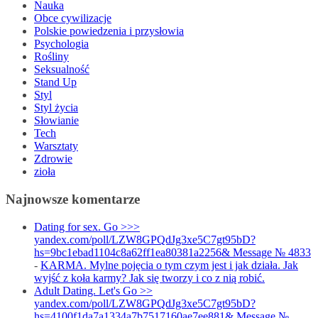
Nauka
Obce cywilizacje
Polskie powiedzenia i przysłowia
Psychologia
Rośliny
Seksualność
Stand Up
Styl
Styl życia
Słowianie
Tech
Warsztaty
Zdrowie
zioła
Najnowsze komentarze
Dating for sex. Go >>>
yandex.com/poll/LZW8GPQdJg3xe5C7gt95bD?
hs=9bc1ebad1104c8a62ff1ea80381a2256& Message № 4833
-
KARMA. Mylne pojęcia o tym czym jest i jak działa. Jak
wyjść z koła karmy? Jak się tworzy i co z nią robić.
Adult Dating. Let's Go >>
yandex.com/poll/LZW8GPQdJg3xe5C7gt95bD?
hs=4100f1da7a1334a7b7517160ae7ee881& Message №