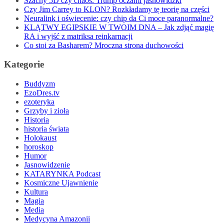
Szachy 5D czy chaos. Trump oczami jasnowidzki
Czy Jim Carrey to KLON? Rozkładamy tę teorię na części
Neuralink i oświecenie: czy chip da Ci moce paranormalne?
KLĄTWY EGIPSKIE W TWOIM DNA – Jak zdjąć magię
RA i wyjść z matriksa reinkarnacji
Co stoi za Basharem? Mroczna strona duchowości
Kategorie
Buddyzm
EzoDres.tv
ezoteryka
Grzyby i zioła
Historia
historia świata
Holokaust
horoskop
Humor
Jasnowidzenie
KATARYNKA Podcast
Kosmiczne Ujawnienie
Kultura
Magia
Media
Medycyna Amazonii