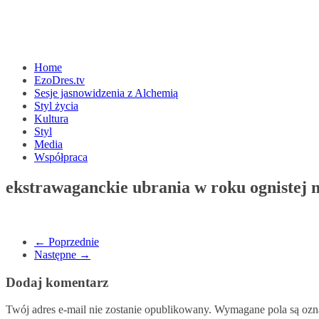
Home
EzoDres.tv
Sesje jasnowidzenia z Alchemią
Styl życia
Kultura
Styl
Media
Współpraca
ekstrawaganckie ubrania w roku ognistej 
← Poprzednie
Następne →
Dodaj komentarz
Twój adres e-mail nie zostanie opublikowany.
Wymagane pola są oz