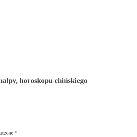
małpy, horoskopu chińskiego
naczone
*