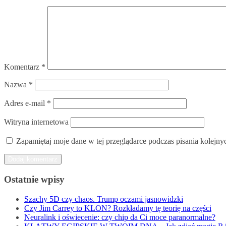
Komentarz
*
Nazwa
*
Adres e-mail
*
Witryna internetowa
Zapamiętaj moje dane w tej przeglądarce podczas pisania kolejny
Ostatnie wpisy
Szachy 5D czy chaos. Trump oczami jasnowidzki
Czy Jim Carrey to KLON? Rozkładamy tę teorię na części
Neuralink i oświecenie: czy chip da Ci moce paranormalne?