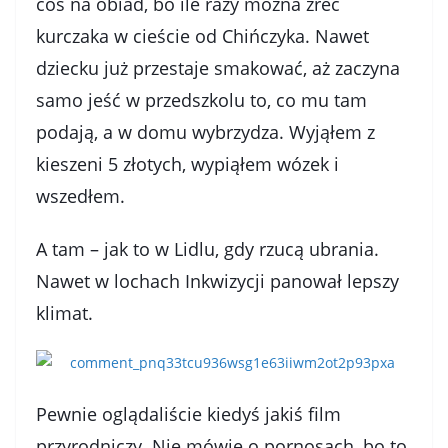
coś na obiad, bo ile razy można żreć
kurczaka w cieście od Chińczyka. Nawet
dziecku już przestaje smakować, aż zaczyna
samo jeść w przedszkolu to, co mu tam
podają, a w domu wybrzydza. Wyjąłem z
kieszeni 5 złotych, wypiąłem wózek i
wszedłem.
A tam – jak to w Lidlu, gdy rzucą ubrania.
Nawet w lochach Inkwizycji panował lepszy
klimat.
Pewnie oglądaliście kiedyś jakiś film
przyrodniczy. Nie mówię o pornosach, bo to