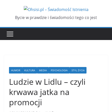
Przejdź
do
treści
Bycie w prawdzie i świadomości tego co jest
HUMOR
KULTURA
MEDIA
PSYCHOLOGIA
STYL ŻYCIA
Ludzie w Lidlu – czyli
krwawa jatka na
promocji