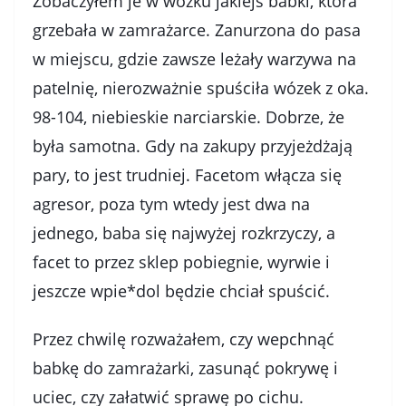
Zobaczyłem je w wózku jakiejś babki, która
grzebała w zamrażarce. Zanurzona do pasa
w miejscu, gdzie zawsze leżały warzywa na
patelnię, nierozważnie spuściła wózek z oka.
98-104, niebieskie narciarskie. Dobrze, że
była samotna. Gdy na zakupy przyjeżdżają
pary, to jest trudniej. Facetom włącza się
agresor, poza tym wtedy jest dwa na
jednego, baba się najwyżej rozkrzyczy, a
facet to przez sklep pobiegnie, wyrwie i
jeszcze wpie*dol będzie chciał spuścić.
Przez chwilę rozważałem, czy wepchnąć
babkę do zamrażarki, zasunąć pokrywę i
uciec, czy załatwić sprawę po cichu.