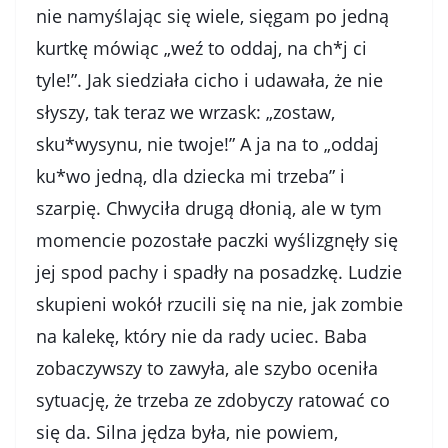
nie namyślając się wiele, sięgam po jedną
kurtkę mówiąc „weź to oddaj, na ch*j ci
tyle!”. Jak siedziała cicho i udawała, że nie
słyszy, tak teraz we wrzask: „zostaw,
sku*wysynu, nie twoje!” A ja na to „oddaj
ku*wo jedną, dla dziecka mi trzeba” i
szarpię. Chwyciła drugą dłonią, ale w tym
momencie pozostałe paczki wyślizgnęły się
jej spod pachy i spadły na posadzkę. Ludzie
skupieni wokół rzucili się na nie, jak zombie
na kalekę, który nie da rady uciec. Baba
zobaczywszy to zawyła, ale szybo oceniła
sytuację, że trzeba ze zdobyczy ratować co
się da. Silna jędza była, nie powiem,