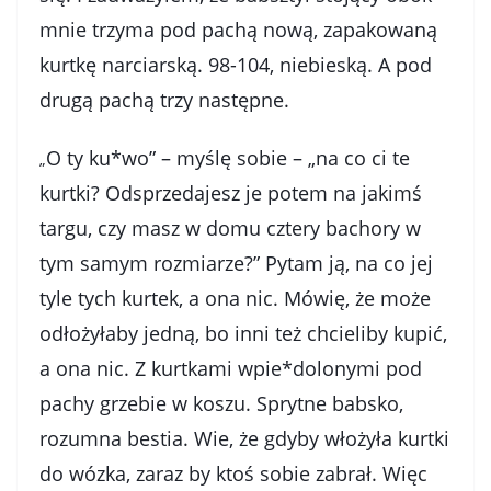
mnie trzyma pod pachą nową, zapakowaną
kurtkę narciarską. 98-104, niebieską. A pod
drugą pachą trzy następne.
O ty ku*wo” – myślę sobie – „na co ci te
„
kurtki? Odsprzedajesz je potem na jakimś
targu, czy masz w domu cztery bachory w
tym samym rozmiarze?” Pytam ją, na co jej
tyle tych kurtek, a ona nic. Mówię, że może
odłożyłaby jedną, bo inni też chcieliby kupić,
a ona nic. Z kurtkami wpie*dolonymi pod
pachy grzebie w koszu. Sprytne babsko,
rozumna bestia. Wie, że gdyby włożyła kurtki
do wózka, zaraz by ktoś sobie zabrał. Więc