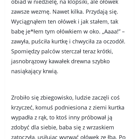
obiad w niedzielę, na klopsiki, ale ołówek
zawsze wezmę. Nawet kilka. Przydają się.
Wyciągnąłem ten ołówek i jak stałem, tak
babę je*łem tym ołówkiem w oko. „Aaaa!” –
zawyła, puściła kurtkę i chwyciła za oczodół.
Spomiędzy palców sterczał teraz krótki,
jasnobrązowy kawałek drewna szybko
nasiąkający krwią.
Zrobiło się zbiegowisko, ludzie zaczęli coś
krzyczeć, komuś podniesiona z ziemi kurtka
wypadła z rąk, to ktoś inny próbował ją
zdobyć dla siebie, baba się z wrzaskiem
zatoczyła, usiłując wyrwać ołówek ze łba. Po