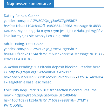
Najnowsze komentarze
Dating for sex. Go >>>
yandex.com/poll/LZW8GPQdJg3xe5C7gt95bD?
hs=9bc1ebad1104c8a62ff1ea80381a2256& Message № 4833
-
KARMA. Mylne pojęcia o tym czym jest i jak działa. Jak wyjść z
koła karmy? Jak się tworzy i co z nią robić.
Adult Dating. Let's Go >>
yandex.com/poll/LZW8GPQdJg3xe5C7gt95bD?
hs=4100f1da7a1334a7b7517160ae7ee881& Message № 3133
-
DYMY i PATOLOGIE:
⚠️ Action Pending: 1.3 Bitcoin deposit blocked. Resolve here
>> https://graph.org/Get-your-BTC-09-11?
hs=4bbe53ab891463721b7ec5843d7ed590&
-
EzoKATARYNKA
I – Tajgetanie każą jeść mięso.
❗ Security Required: 0.6 BTC transaction blocked. Resume
now > https://graph.org/Get-your-BTC-09-04?
hs=4100f1da7a1334a7b7517160ae7ee881&
-
DYMY i
PATOLOGIE: