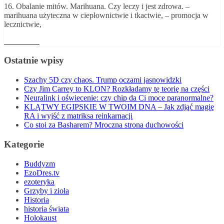
16. Obalanie mitów. Marihuana. Czy leczy i jest zdrowa. –
marihuana użyteczna w ciepłownictwie i tkactwie, – promocja w
lecznictwie,
Read More
Ostatnie wpisy
Szachy 5D czy chaos. Trump oczami jasnowidzki
Czy Jim Carrey to KLON? Rozkładamy tę teorię na części
Neuralink i oświecenie: czy chip da Ci moce paranormalne?
KLĄTWY EGIPSKIE W TWOIM DNA – Jak zdjąć magię
RA i wyjść z matriksa reinkarnacji
Co stoi za Basharem? Mroczna strona duchowości
Kategorie
Buddyzm
EzoDres.tv
ezoteryka
Grzyby i zioła
Historia
historia świata
Holokaust