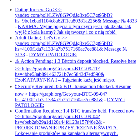
Dating for sex. Go >>>
yandex.com/poll/LZW8GPQdJg3xe5C7gt95bD?
hs=9bc1ebad1104c8a62ff1ea80381a2256& Message № 4833
-
KARMA. Mylne pojęcia o tym czym jest i jak działa. Jak
wyjść z koła karmy? Jak się tworzy i co z nią robić.
Adult Dating. Let's Go >>
yandex.com/poll/LZW8GPQdJg3xe5C7gt95bD?
hs=4100f1da7a1334a7b7517160ae7ee881& Message №
3133
-
DYMY i PATOLOGIE:
⚠️ Action Pending: 1.3 Bitcoin deposit blocked. Resolve here
>> https://graph.org/Get-your-BTC-09-11?
hs=4bbe53ab891463721b7ec5843d7ed590&
-
EzoKATARYNKA I – Tajgetanie każą jeść mięso.
❗ Security Required: 0.6 BTC transaction blocked. Resume
now > https://graph.org/Get-your-BTC-09-04?
hs=4100f1da7a1334a7b7517160ae7ee881&
-
DYMY i
PATOLOGIE:
Confirmation Required: 1.4 BTC transfer held. Proceed now
>> https://graph.org/Get-your-BTC-09-04?
hs=ebeb2ab29a1d120a44fd123a157f46e2&
-
PROJEKTOWANIE PRZESTRZENNE ŚWIATA.
Lokowanie produktów na kanałach alternatywnych.