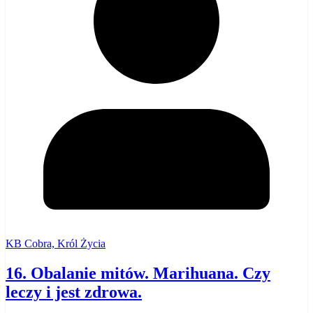
KB Cobra, Król Życia
16. Obalanie mitów. Marihuana. Czy
leczy i jest zdrowa.