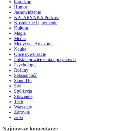
horoskop
Humor
Jasnowidzenie
KATARYNKA Podcast
Kosmiczne Ujawnienie
Kultura
Magia
Media
Medycyna Amazonii
Nauka
Obce cywilizacje
Polskie powiedzenia i przysłowia
Psychologia
Rośliny
Seksualność
Stand Up
Styl
Styl życia
Słowianie
Tech
Warsztaty
Zdrowie
zioła
Najnowsze komentarze