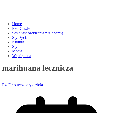
Home
EzoDres.tv
Sesje jasnowidzenia z Alchemią
Styl życia
Kultura
Styl
Media
Współpraca
marihuana lecznicza
EzoDres.tv
ezoteryka
zioła