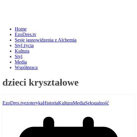
Home
EzoDres.tv
Sesje jasnowidzenia z Alchemią
Styl życia
Kultura
Styl
Media
Współpraca
dzieci kryształowe
EzoDres.tv
ezoteryka
Historia
Kultura
Media
Seksualność