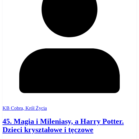
KB Cobra, Król Życia
45. Magia i Mileniasy, a Harry Potter.
Dzieci kryształowe i tęczowe