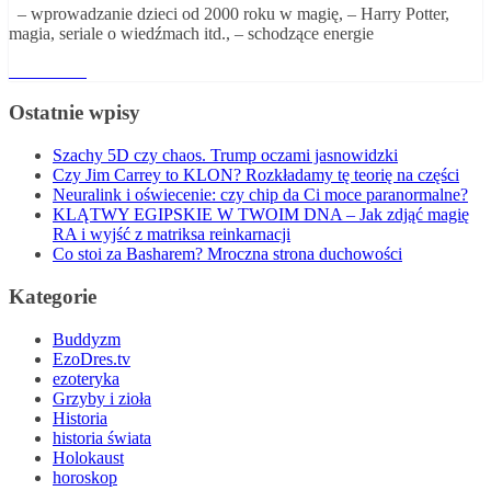
– wprowadzanie dzieci od 2000 roku w magię, – Harry Potter,
magia, seriale o wiedźmach itd., – schodzące energie
Read More
Ostatnie wpisy
Szachy 5D czy chaos. Trump oczami jasnowidzki
Czy Jim Carrey to KLON? Rozkładamy tę teorię na części
Neuralink i oświecenie: czy chip da Ci moce paranormalne?
KLĄTWY EGIPSKIE W TWOIM DNA – Jak zdjąć magię
RA i wyjść z matriksa reinkarnacji
Co stoi za Basharem? Mroczna strona duchowości
Kategorie
Buddyzm
EzoDres.tv
ezoteryka
Grzyby i zioła
Historia
historia świata
Holokaust
horoskop