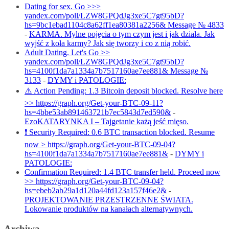
Dating for sex. Go >>>
yandex.com/poll/LZW8GPQdJg3xe5C7gt95bD?
hs=9bc1ebad1104c8a62ff1ea80381a2256& Message № 4833
-
KARMA. Mylne pojęcia o tym czym jest i jak działa. Jak
wyjść z koła karmy? Jak się tworzy i co z nią robić.
Adult Dating. Let's Go >>
yandex.com/poll/LZW8GPQdJg3xe5C7gt95bD?
hs=4100f1da7a1334a7b7517160ae7ee881& Message №
3133
-
DYMY i PATOLOGIE:
⚠️ Action Pending: 1.3 Bitcoin deposit blocked. Resolve here
>> https://graph.org/Get-your-BTC-09-11?
hs=4bbe53ab891463721b7ec5843d7ed590&
-
EzoKATARYNKA I – Tajgetanie każą jeść mięso.
❗ Security Required: 0.6 BTC transaction blocked. Resume
now > https://graph.org/Get-your-BTC-09-04?
hs=4100f1da7a1334a7b7517160ae7ee881&
-
DYMY i
PATOLOGIE:
Confirmation Required: 1.4 BTC transfer held. Proceed now
>> https://graph.org/Get-your-BTC-09-04?
hs=ebeb2ab29a1d120a44fd123a157f46e2&
-
PROJEKTOWANIE PRZESTRZENNE ŚWIATA.
Lokowanie produktów na kanałach alternatywnych.
Archiwa