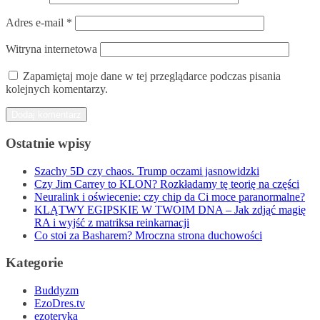
Adres e-mail
*
Witryna internetowa
Zapamiętaj moje dane w tej przeglądarce podczas pisania
kolejnych komentarzy.
Ostatnie wpisy
Szachy 5D czy chaos. Trump oczami jasnowidzki
Czy Jim Carrey to KLON? Rozkładamy tę teorię na części
Neuralink i oświecenie: czy chip da Ci moce paranormalne?
KLĄTWY EGIPSKIE W TWOIM DNA – Jak zdjąć magię
RA i wyjść z matriksa reinkarnacji
Co stoi za Basharem? Mroczna strona duchowości
Kategorie
Buddyzm
EzoDres.tv
ezoteryka