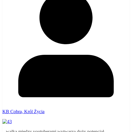
KB Cobra, Król Życia
– walka między youtuberami wytwarza duży potencjał