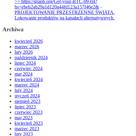
>> https://graph.org/Get-your-BTC-09-04?
hs=ebeb2ab29a1d120a44fd123a157f46e2&
-
PROJEKTOWANIE PRZESTRZENNE ŚWIATA.
Lokowanie produktów na kanałach alternatywnych.
Archiwa
kwiecień 2026
marzec 2026
luty 2026
październik 2024
lipiec 2024
czerwiec 2024
maj 2024
kwiecień 2024
marzec 2024
luty 2024
styczeń 2024
sierpień 2023
lipiec 2023
czerwiec 2023
maj 2023
kwiecień 2023
marzec 2023
luty 2023