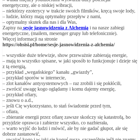
energetyczny, ale o niskiej wibracji,
– niektórzy ezoterycy w trakcie swoich filmików, kręcą swoje lody,
– ludzie, którzy mają optymalny przepływ z nami,
– optymalny skutek dla nas i dla Was,
Zapisy na
sesje jasnowidzenia z Alchemią
i na nasze zabiegi
energetyczne, (mailem, mesenger grupy lub telefonicznie).
Więcej informacji na stronie
https://ohsisi.pl/home/sesje-jasnowidzenia-z-alchemia/
– wszystkie duże telewizje, show przeważnie zabierają energie,
– mają to wszystko spisane, w jaki sposób to funkcjonuje i dzieje się
z tą energią,
– przykład „wegańskiego” kanału „gwiazdy”,
– przykład sporów w internecie,
– zlot kanałów antysystemowych – raz zrobili i się pokłócili,
– zwrócić uwagę kogo oglądamy i komu dajemy energię,
– przykład ofiary,
– znowu o a.d.,
– jeśli Cię wykorzystano, to stań świadomie przed tym,
– ofiara,
– zbieranie energii przez ofiarę zawsze skończy się katastrofą, bo
przyjdzie oprawca i zabierze wszystko, co nazbierała,
– warto wyjść do ludzi i mówić, ale by nie gadać głupot, ale się
dobrze zastanowić,
– uważać kogo i w jaki się kogoś rusza, szczególnie jeśli nie znamy