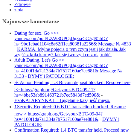
Zdrowie
zioła
Najnowsze komentarze
Dating for sex. Go >>>
yandex.com/poll/LZW8GPQdJg3xe5C7gt95bD?
hs=9bc1ebad1104c8a62ff1ea80381a2256& Message № 4833
-
KARMA. Mylne pojęcia o tym czym jest i jak działa. Jak
wyjść z koła karmy? Jak się tworzy i co z nią robić.
Adult Dating. Let's Go >>
yandex.com/poll/LZW8GPQdJg3xe5C7gt95bD?
hs=4100f1da7a1334a7b7517160ae7ee881& Message №
3133
-
DYMY i PATOLOGIE:
⚠️ Action Pending: 1.3 Bitcoin deposit blocked. Resolve here
>> https://graph.org/Get-your-BTC-09-11?
hs=4bbe53ab891463721b7ec5843d7ed590&
-
EzoKATARYNKA I – Tajgetanie każą jeść mięso.
❗ Security Required: 0.6 BTC transaction blocked. Resume
now > https://graph.org/Get-your-BTC-09-04?
hs=4100f1da7a1334a7b7517160ae7ee881&
-
DYMY i
PATOLOGIE:
Confirmation Required: 1.4 BTC transfer held. Proceed now