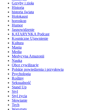
Grzyby i zioła
Historia
historia świata
Holokaust
horoskop
Humor
Jasnowidzenie
KATARYNKA Podcast
Kosmiczne Ujawnienie
Kultura
Magia
Media
Medycyna Amazonii
Nauka
Obce cywilizacje
Polskie powiedzenia i przysłowia
Psychologia
Rośliny
Seksualność
Stand Up
Styl
Styl życia
Słowianie
Tech
Warsztaty