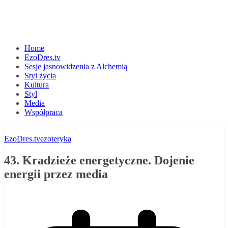
Home
EzoDres.tv
Sesje jasnowidzenia z Alchemią
Styl życia
Kultura
Styl
Media
Współpraca
EzoDres.tv
ezoteryka
43. Kradzieże energetyczne. Dojenie
energii przez media