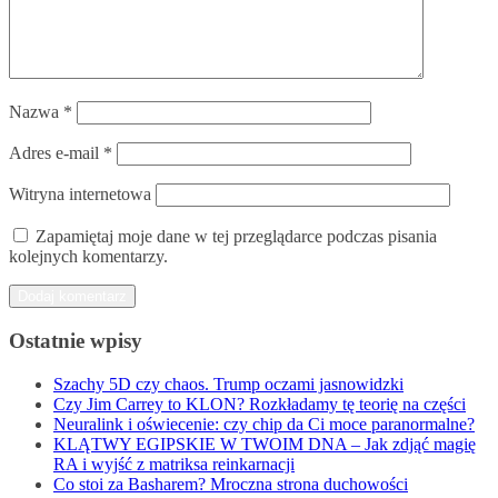
Nazwa
*
Adres e-mail
*
Witryna internetowa
Zapamiętaj moje dane w tej przeglądarce podczas pisania
kolejnych komentarzy.
Ostatnie wpisy
Szachy 5D czy chaos. Trump oczami jasnowidzki
Czy Jim Carrey to KLON? Rozkładamy tę teorię na części
Neuralink i oświecenie: czy chip da Ci moce paranormalne?
KLĄTWY EGIPSKIE W TWOIM DNA – Jak zdjąć magię
RA i wyjść z matriksa reinkarnacji
Co stoi za Basharem? Mroczna strona duchowości