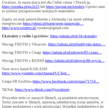
Uważasz, że nasza praca jest dla Ciebie cenna ? Doceń ją:
https://zrzutka.pl/gx2e23
lub
https://paypal.me/ezodres
Uprości nam
to szybsze przygotowanie kolejnych materiałów
Zapisy na sesje jasnowidzenia z Alchemią i na nasze zabiegi
energetyczne
https://ohsisi.pl/home/sesje-jasnowidz…
http://www.ezodres.pl/
ezodres@gmail.com
Ekstrakty z roślin i grzybów
:
https://rahula.pl/pl/18-ekstrakty
Wyciąg THOTH z Vilcacory:
https://rahula.pl/pl/buddyjski-sklep-…
Wyciąg THOTH z Chagi:
https://rahula.pl/pl/zdrowie/85-czaga…
Wyciąg THOTH z REISHI
https://rahula.pl/pl/zdrowie/86-wycia…
Nasz nowy kanał KAILASH:
https://www.youtube.com/channel/UCSed…
Grupa FB EzoDres
https://www.facebook.com/groups/71714…
TikTok:
https://www.tiktok.com/@ezodrestv
Wszystkie treści w naszych filmach, są projektem artystycznym.
Treści zawarte w filmach, stanowią subiektywną ocenę autorów, w
formie performersu i wizji artystycznej. Wszelkie podobieństwo do