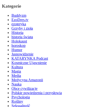
Kategorie
Buddyzm
EzoDres.tv
ezoteryka
Grzyby i zioła
Historia
historia świata
Holokaust
horoskop
Humor
Jasnowidzenie
KATARYNKA Podcast
Kosmiczne Ujawnienie
Kultura
Magia
Media
Medycyna Amazonii
Nauka
Obce cywilizacje
Polskie powiedzenia i przysłowia
Psychologia
Rośliny
Seksualność