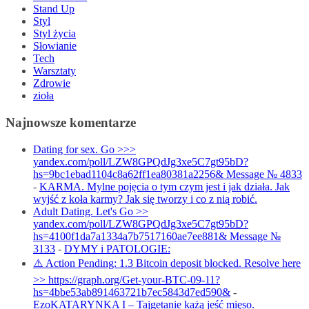
Stand Up
Styl
Styl życia
Słowianie
Tech
Warsztaty
Zdrowie
zioła
Najnowsze komentarze
Dating for sex. Go >>>
yandex.com/poll/LZW8GPQdJg3xe5C7gt95bD?
hs=9bc1ebad1104c8a62ff1ea80381a2256& Message № 4833
-
KARMA. Mylne pojęcia o tym czym jest i jak działa. Jak
wyjść z koła karmy? Jak się tworzy i co z nią robić.
Adult Dating. Let's Go >>
yandex.com/poll/LZW8GPQdJg3xe5C7gt95bD?
hs=4100f1da7a1334a7b7517160ae7ee881& Message №
3133
-
DYMY i PATOLOGIE:
⚠️ Action Pending: 1.3 Bitcoin deposit blocked. Resolve here
>> https://graph.org/Get-your-BTC-09-11?
hs=4bbe53ab891463721b7ec5843d7ed590&
-
EzoKATARYNKA I – Tajgetanie każą jeść mięso.