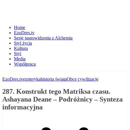
Home
EzoDres.tv
Sesje jasnowidzenia z Alchemią
Styl życia
Kultura
Styl
Media
Współpraca
EzoDres.tv
ezoteryka
historia świata
Obce cywilizacje
287. Konstrukt tego Matriksa czasu.
Ashayana Deane – Podróżnicy – Synteza
informacyjna