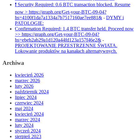
❗ Security Required: 0.6 BTC transaction blocked. Resume
now > https://graph.org/Get-your-BTC-09-04?
hs=4100f1da7a1334a7b7517160ae7ee881&
-
DYMY i
PATOLOGIE:
Confirmation Required: 1.4 BTC transfer held. Proceed now
>> https://graph.org/Get-your-BTC-09-04?
hs=ebeb2ab29a1d120a44fd123a157f46e2&
-
PROJEKTOWANIE PRZESTRZENNE ŚWIATA.
Lokowanie produktów na kanałach alternatywnych.
Archiwa
kwiecień 2026
marzec 2026
luty 2026
październik 2024
lipiec 2024
czerwiec 2024
maj 2024
kwiecień 2024
marzec 2024
luty 2024
styczeń 2024
sierpień 2023