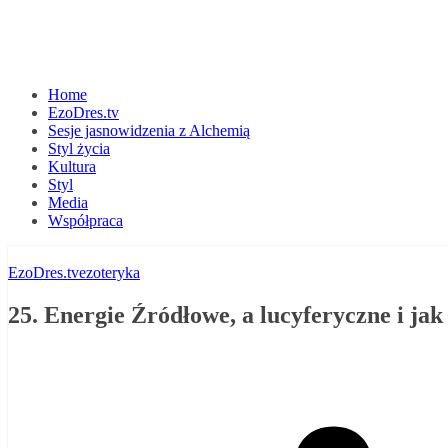
Home
EzoDres.tv
Sesje jasnowidzenia z Alchemią
Styl życia
Kultura
Styl
Media
Współpraca
EzoDres.tv
ezoteryka
25. Energie Źródłowe, a lucyferyczne i jak 