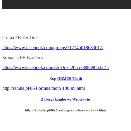
Grupa FB EzoDres
https://www.facebook.com/groups/717145018683617/
Srona na FB EzoDres
https://www.facebook.com/EzoDres-2055788848053221/
ORMUS Thoth
Kup
http://rahula.pl/864-ormus-thoth-100-ml.html
Zabiegi kambo we Wrocławiu
http://rahula.pl/862-zabieg-kambo-wroclaw-.html