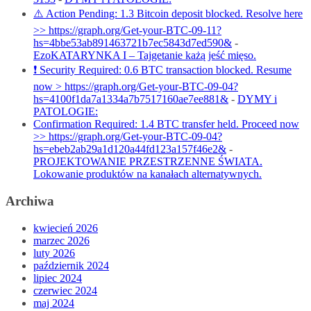
⚠️ Action Pending: 1.3 Bitcoin deposit blocked. Resolve here
>> https://graph.org/Get-your-BTC-09-11?
hs=4bbe53ab891463721b7ec5843d7ed590&
-
EzoKATARYNKA I – Tajgetanie każą jeść mięso.
❗ Security Required: 0.6 BTC transaction blocked. Resume
now > https://graph.org/Get-your-BTC-09-04?
hs=4100f1da7a1334a7b7517160ae7ee881&
-
DYMY i
PATOLOGIE:
Confirmation Required: 1.4 BTC transfer held. Proceed now
>> https://graph.org/Get-your-BTC-09-04?
hs=ebeb2ab29a1d120a44fd123a157f46e2&
-
PROJEKTOWANIE PRZESTRZENNE ŚWIATA.
Lokowanie produktów na kanałach alternatywnych.
Archiwa
kwiecień 2026
marzec 2026
luty 2026
październik 2024
lipiec 2024
czerwiec 2024
maj 2024