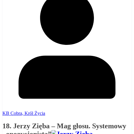
KB Cobra, Król Życia
18. Jerzy Zięba – Mag głosu. Systemowy
„opozycjonista”