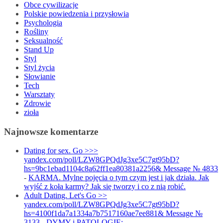
Obce cywilizacje
Polskie powiedzenia i przysłowia
Psychologia
Rośliny
Seksualność
Stand Up
Styl
Styl życia
Słowianie
Tech
Warsztaty
Zdrowie
zioła
Najnowsze komentarze
Dating for sex. Go >>>
yandex.com/poll/LZW8GPQdJg3xe5C7gt95bD?
hs=9bc1ebad1104c8a62ff1ea80381a2256& Message № 4833
-
KARMA. Mylne pojęcia o tym czym jest i jak działa. Jak
wyjść z koła karmy? Jak się tworzy i co z nią robić.
Adult Dating. Let's Go >>
yandex.com/poll/LZW8GPQdJg3xe5C7gt95bD?
hs=4100f1da7a1334a7b7517160ae7ee881& Message №
3133
-
DYMY i PATOLOGIE: