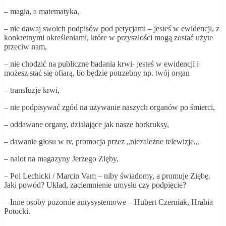
– magia, a matematyka,
– nie dawaj swoich podpisów pod
petycjami – jesteś
w ewidencji, z
konkretnymi określeniami, które w przyszłości mogą zostać użyte
przeciw nam,
– nie chodzić na publiczne badania
krwi- jesteś
w ewidencji i
możesz stać się ofiarą, bo będzie potrzebny np. twój
organ
– transfuzje
krwi,
– nie podpisywać zgód na używanie naszych organów po śmierci,
– oddawane organy, działające jak nasze
horkruksy
,
– dawanie głosu w tv, promocja przez
„
niezależne telewizje
„
,
– nalot na magazyny Jerzego Zięby,
–
Pol
Lechicki / Marcin
Vam – niby
świadomy, a promuje Ziębę.
Jaki powód? Układ, zaciemnienie umysłu czy podpięcie?
– Inne osoby pozornie
antysystemowe – Hubert
Czerniak, Hrabia
Potocki.