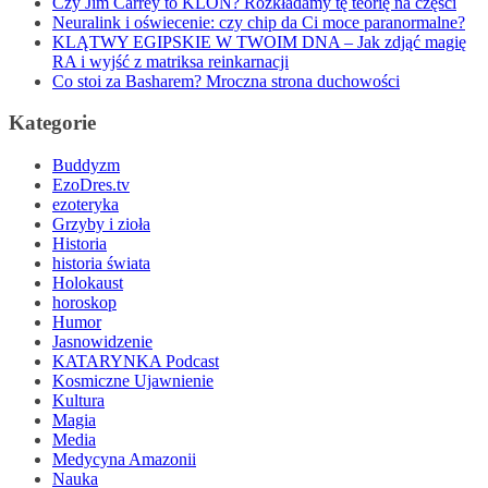
Czy Jim Carrey to KLON? Rozkładamy tę teorię na części
Neuralink i oświecenie: czy chip da Ci moce paranormalne?
KLĄTWY EGIPSKIE W TWOIM DNA – Jak zdjąć magię
RA i wyjść z matriksa reinkarnacji
Co stoi za Basharem? Mroczna strona duchowości
Kategorie
Buddyzm
EzoDres.tv
ezoteryka
Grzyby i zioła
Historia
historia świata
Holokaust
horoskop
Humor
Jasnowidzenie
KATARYNKA Podcast
Kosmiczne Ujawnienie
Kultura
Magia
Media
Medycyna Amazonii
Nauka