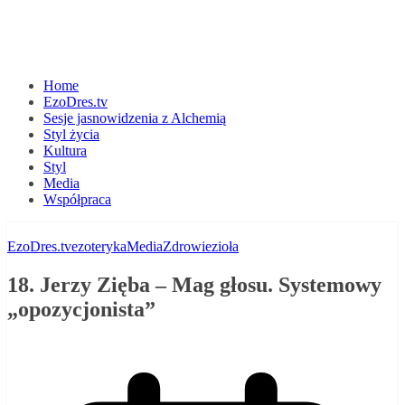
Home
EzoDres.tv
Sesje jasnowidzenia z Alchemią
Styl życia
Kultura
Styl
Media
Współpraca
EzoDres.tv
ezoteryka
Media
Zdrowie
zioła
18. Jerzy Zięba – Mag głosu. Systemowy
„opozycjonista”