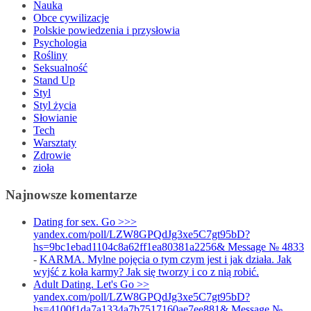
Nauka
Obce cywilizacje
Polskie powiedzenia i przysłowia
Psychologia
Rośliny
Seksualność
Stand Up
Styl
Styl życia
Słowianie
Tech
Warsztaty
Zdrowie
zioła
Najnowsze komentarze
Dating for sex. Go >>>
yandex.com/poll/LZW8GPQdJg3xe5C7gt95bD?
hs=9bc1ebad1104c8a62ff1ea80381a2256& Message № 4833
-
KARMA. Mylne pojęcia o tym czym jest i jak działa. Jak
wyjść z koła karmy? Jak się tworzy i co z nią robić.
Adult Dating. Let's Go >>
yandex.com/poll/LZW8GPQdJg3xe5C7gt95bD?
hs=4100f1da7a1334a7b7517160ae7ee881& Message №