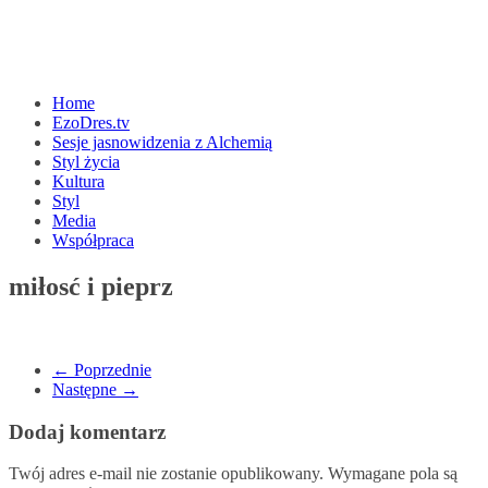
Home
EzoDres.tv
Sesje jasnowidzenia z Alchemią
Styl życia
Kultura
Styl
Media
Współpraca
miłosć i pieprz
← Poprzednie
Następne →
Dodaj komentarz
Twój adres e-mail nie zostanie opublikowany.
Wymagane pola są