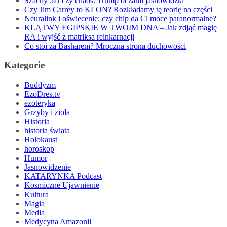
Szachy 5D czy chaos. Trump oczami jasnowidzki
Czy Jim Carrey to KLON? Rozkładamy tę teorię na części
Neuralink i oświecenie: czy chip da Ci moce paranormalne?
KLĄTWY EGIPSKIE W TWOIM DNA – Jak zdjąć magię
RA i wyjść z matriksa reinkarnacji
Co stoi za Basharem? Mroczna strona duchowości
Kategorie
Buddyzm
EzoDres.tv
ezoteryka
Grzyby i zioła
Historia
historia świata
Holokaust
horoskop
Humor
Jasnowidzenie
KATARYNKA Podcast
Kosmiczne Ujawnienie
Kultura
Magia
Media
Medycyna Amazonii