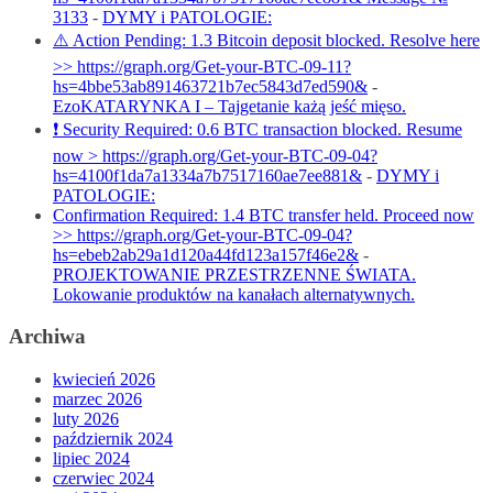
3133
-
DYMY i PATOLOGIE:
⚠️ Action Pending: 1.3 Bitcoin deposit blocked. Resolve here
>> https://graph.org/Get-your-BTC-09-11?
hs=4bbe53ab891463721b7ec5843d7ed590&
-
EzoKATARYNKA I – Tajgetanie każą jeść mięso.
❗ Security Required: 0.6 BTC transaction blocked. Resume
now > https://graph.org/Get-your-BTC-09-04?
hs=4100f1da7a1334a7b7517160ae7ee881&
-
DYMY i
PATOLOGIE:
Confirmation Required: 1.4 BTC transfer held. Proceed now
>> https://graph.org/Get-your-BTC-09-04?
hs=ebeb2ab29a1d120a44fd123a157f46e2&
-
PROJEKTOWANIE PRZESTRZENNE ŚWIATA.
Lokowanie produktów na kanałach alternatywnych.
Archiwa
kwiecień 2026
marzec 2026
luty 2026
październik 2024
lipiec 2024
czerwiec 2024