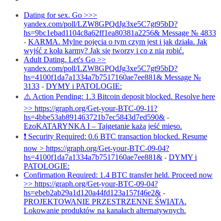
Dating for sex. Go >>>
yandex.com/poll/LZW8GPQdJg3xe5C7gt95bD?
hs=9bc1ebad1104c8a62ff1ea80381a2256& Message № 4833
-
KARMA. Mylne pojęcia o tym czym jest i jak działa. Jak
wyjść z koła karmy? Jak się tworzy i co z nią robić.
Adult Dating. Let's Go >>
yandex.com/poll/LZW8GPQdJg3xe5C7gt95bD?
hs=4100f1da7a1334a7b7517160ae7ee881& Message №
3133
-
DYMY i PATOLOGIE:
⚠️ Action Pending: 1.3 Bitcoin deposit blocked. Resolve here
>> https://graph.org/Get-your-BTC-09-11?
hs=4bbe53ab891463721b7ec5843d7ed590&
-
EzoKATARYNKA I – Tajgetanie każą jeść mięso.
❗ Security Required: 0.6 BTC transaction blocked. Resume
now > https://graph.org/Get-your-BTC-09-04?
hs=4100f1da7a1334a7b7517160ae7ee881&
-
DYMY i
PATOLOGIE:
Confirmation Required: 1.4 BTC transfer held. Proceed now
>> https://graph.org/Get-your-BTC-09-04?
hs=ebeb2ab29a1d120a44fd123a157f46e2&
-
PROJEKTOWANIE PRZESTRZENNE ŚWIATA.
Lokowanie produktów na kanałach alternatywnych.