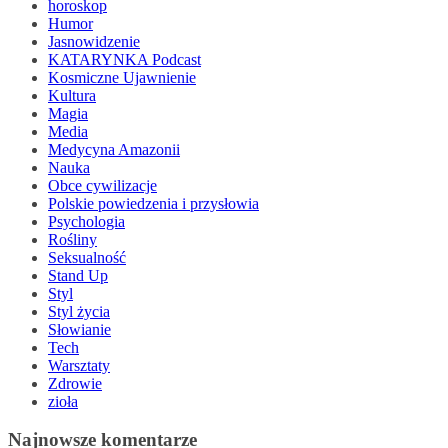
horoskop
Humor
Jasnowidzenie
KATARYNKA Podcast
Kosmiczne Ujawnienie
Kultura
Magia
Media
Medycyna Amazonii
Nauka
Obce cywilizacje
Polskie powiedzenia i przysłowia
Psychologia
Rośliny
Seksualność
Stand Up
Styl
Styl życia
Słowianie
Tech
Warsztaty
Zdrowie
zioła
Najnowsze komentarze