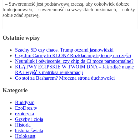
– Suwerenność jest podstawową rzeczą, aby cokolwiek dobrze
funkcjonowało, – suwerenność na wszystkich poziomach, – należy
sobie zdać sprawę,
Read More
Ostatnie wpisy
Szachy 5D czy chaos. Trump oczami jasnowidzki
Czy Jim Carrey to KLON? Rozkładamy tę teorię na części
Neuralink i oświecenie: czy chip da Ci moce paranormalne?
KLĄTWY EGIPSKIE W TWOIM DNA – Jak zdjąć magię
RA i wyjść z matriksa reinkarnacji
Co stoi za Basharem? Mroczna strona duchowości
Kategorie
Buddyzm
EzoDres.tv
ezoteryka
Grzyby i zioła
Historia
historia świata
Holokaust