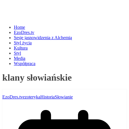
Home
EzoDres.tv
Sesje jasnowidzenia z Alchemią
Styl życia
Kultura
Styl
Media
Współpraca
klany słowiańskie
EzoDres.tv
ezoteryka
Historia
Słowianie