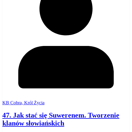
KB Cobra, Król Życia
47. Jak stać się Suwerenem. Tworzenie
klanów słowiańskich