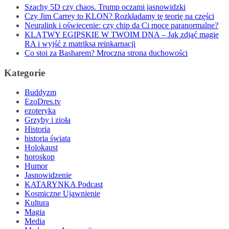
Szachy 5D czy chaos. Trump oczami jasnowidzki
Czy Jim Carrey to KLON? Rozkładamy tę teorię na części
Neuralink i oświecenie: czy chip da Ci moce paranormalne?
KLĄTWY EGIPSKIE W TWOIM DNA – Jak zdjąć magię
RA i wyjść z matriksa reinkarnacji
Co stoi za Basharem? Mroczna strona duchowości
Kategorie
Buddyzm
EzoDres.tv
ezoteryka
Grzyby i zioła
Historia
historia świata
Holokaust
horoskop
Humor
Jasnowidzenie
KATARYNKA Podcast
Kosmiczne Ujawnienie
Kultura
Magia
Media