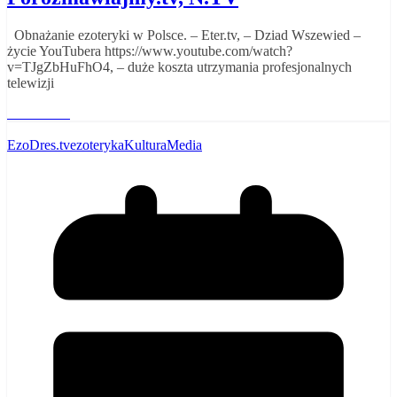
Obnażanie ezoteryki w Polsce. – Eter.tv, – Dziad Wszewied –
życie YouTubera https://www.youtube.com/watch?
v=TJgZbHuFhO4, – duże koszta utrzymania profesjonalnych
telewizji
Read More
EzoDres.tv
ezoteryka
Kultura
Media