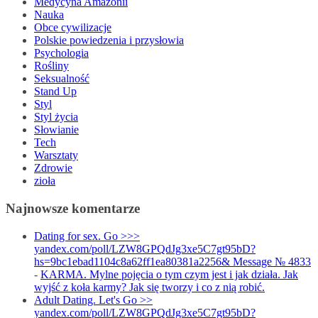
Medycyna Amazonii
Nauka
Obce cywilizacje
Polskie powiedzenia i przysłowia
Psychologia
Rośliny
Seksualność
Stand Up
Styl
Styl życia
Słowianie
Tech
Warsztaty
Zdrowie
zioła
Najnowsze komentarze
Dating for sex. Go >>>
yandex.com/poll/LZW8GPQdJg3xe5C7gt95bD?
hs=9bc1ebad1104c8a62ff1ea80381a2256& Message № 4833
-
KARMA. Mylne pojęcia o tym czym jest i jak działa. Jak
wyjść z koła karmy? Jak się tworzy i co z nią robić.
Adult Dating. Let's Go >>
yandex.com/poll/LZW8GPQdJg3xe5C7gt95bD?