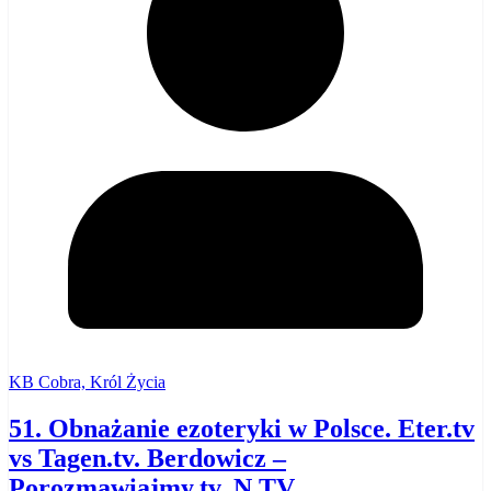
KB Cobra, Król Życia
51. Obnażanie ezoteryki w Polsce. Eter.tv
vs Tagen.tv. Berdowicz –
Porozmawiajmy.tv, N.TV