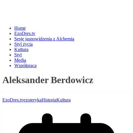
Home
EzoDres.tv
Sesje jasnowidzenia z Alchemią
Styl życia
Kultura
Styl
Media
Współpraca
Aleksander Berdowicz
EzoDres.tv
ezoteryka
Historia
Kultura