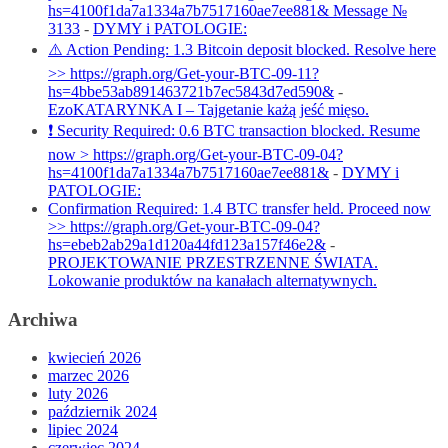
hs=4100f1da7a1334a7b7517160ae7ee881& Message №
3133
-
DYMY i PATOLOGIE:
⚠️ Action Pending: 1.3 Bitcoin deposit blocked. Resolve here
>> https://graph.org/Get-your-BTC-09-11?
hs=4bbe53ab891463721b7ec5843d7ed590&
-
EzoKATARYNKA I – Tajgetanie każą jeść mięso.
❗ Security Required: 0.6 BTC transaction blocked. Resume
now > https://graph.org/Get-your-BTC-09-04?
hs=4100f1da7a1334a7b7517160ae7ee881&
-
DYMY i
PATOLOGIE:
Confirmation Required: 1.4 BTC transfer held. Proceed now
>> https://graph.org/Get-your-BTC-09-04?
hs=ebeb2ab29a1d120a44fd123a157f46e2&
-
PROJEKTOWANIE PRZESTRZENNE ŚWIATA.
Lokowanie produktów na kanałach alternatywnych.
Archiwa
kwiecień 2026
marzec 2026
luty 2026
październik 2024
lipiec 2024
czerwiec 2024