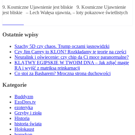
9. Kosmiczne Ujawnienie jest bliskie 9. Kosmiczne Ujawnienie
jest bliskie – Lech Wałęsa ujawnia, – loty pokazowe świetlistych
Read More
Ostatnie wpisy
Szachy 5D czy chaos. Trump oczami jasnowidzki
Czy Jim Carrey to KLON? Rozkładamy tę teorię na części
Neuralink i oświecenie: czy chip da Ci moce paranormalne?
KLĄTWY EGIPSKIE W TWOIM DNA – Jak zdjąć magię
RA i wyjść z matriksa reinkarnacji
Co stoi za Basharem? Mroczna strona duchowości
Kategorie
Buddyzm
EzoDres.tv
ezoteryka
Grzyby i zioła
Historia
historia świata
Holokaust
horoskop