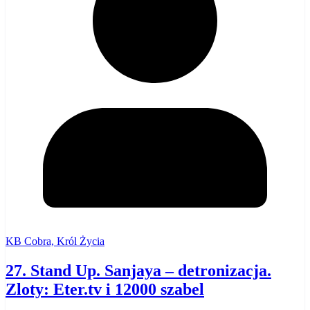
KB Cobra, Król Życia
27. Stand Up. Sanjaya – detronizacja.
Zloty: Eter.tv i 12000 szabel