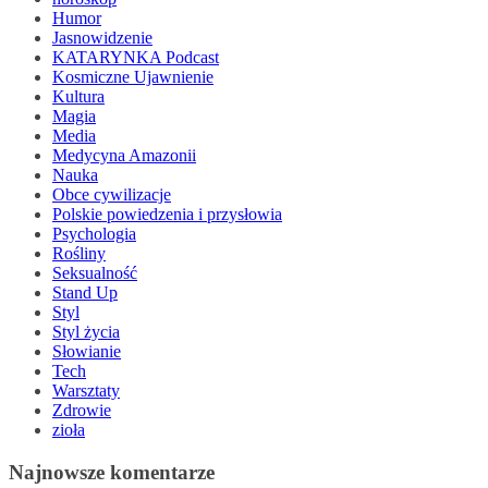
Humor
Jasnowidzenie
KATARYNKA Podcast
Kosmiczne Ujawnienie
Kultura
Magia
Media
Medycyna Amazonii
Nauka
Obce cywilizacje
Polskie powiedzenia i przysłowia
Psychologia
Rośliny
Seksualność
Stand Up
Styl
Styl życia
Słowianie
Tech
Warsztaty
Zdrowie
zioła
Najnowsze komentarze