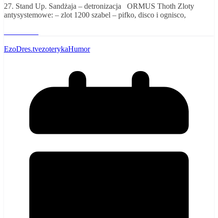
27. Stand Up. Sandżaja – detronizacja ORMUS Thoth Zloty
antysystemowe: – zlot 1200 szabel – pifko, disco i ognisco,
Read More
EzoDres.tv
ezoteryka
Humor