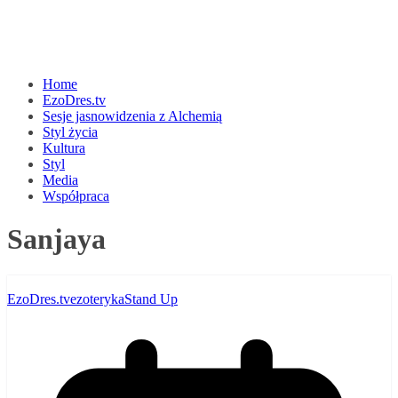
Home
EzoDres.tv
Sesje jasnowidzenia z Alchemią
Styl życia
Kultura
Styl
Media
Współpraca
Sanjaya
EzoDres.tv
ezoteryka
Stand Up