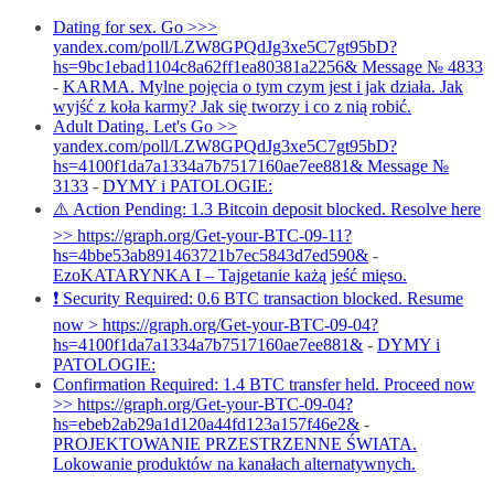
Dating for sex. Go >>>
yandex.com/poll/LZW8GPQdJg3xe5C7gt95bD?
hs=9bc1ebad1104c8a62ff1ea80381a2256& Message № 4833
-
KARMA. Mylne pojęcia o tym czym jest i jak działa. Jak
wyjść z koła karmy? Jak się tworzy i co z nią robić.
Adult Dating. Let's Go >>
yandex.com/poll/LZW8GPQdJg3xe5C7gt95bD?
hs=4100f1da7a1334a7b7517160ae7ee881& Message №
3133
-
DYMY i PATOLOGIE:
⚠️ Action Pending: 1.3 Bitcoin deposit blocked. Resolve here
>> https://graph.org/Get-your-BTC-09-11?
hs=4bbe53ab891463721b7ec5843d7ed590&
-
EzoKATARYNKA I – Tajgetanie każą jeść mięso.
❗ Security Required: 0.6 BTC transaction blocked. Resume
now > https://graph.org/Get-your-BTC-09-04?
hs=4100f1da7a1334a7b7517160ae7ee881&
-
DYMY i
PATOLOGIE:
Confirmation Required: 1.4 BTC transfer held. Proceed now
>> https://graph.org/Get-your-BTC-09-04?
hs=ebeb2ab29a1d120a44fd123a157f46e2&
-
PROJEKTOWANIE PRZESTRZENNE ŚWIATA.
Lokowanie produktów na kanałach alternatywnych.