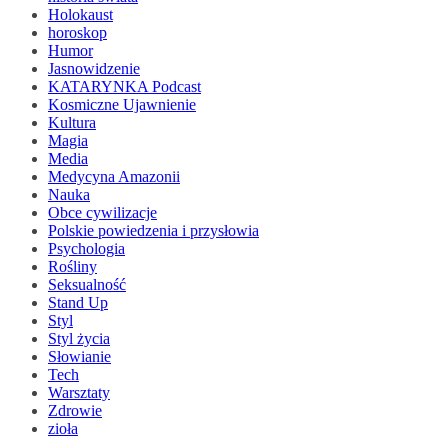
Holokaust
horoskop
Humor
Jasnowidzenie
KATARYNKA Podcast
Kosmiczne Ujawnienie
Kultura
Magia
Media
Medycyna Amazonii
Nauka
Obce cywilizacje
Polskie powiedzenia i przysłowia
Psychologia
Rośliny
Seksualność
Stand Up
Styl
Styl życia
Słowianie
Tech
Warsztaty
Zdrowie
zioła