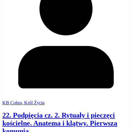
KB Cobra, Król Życia
22. Podpięcia cz. 2. Rytuały i pieczęci
kościelne. Anatema i klątwy. Pierwsza
komunia