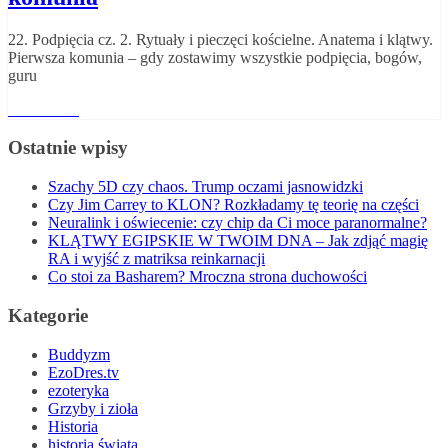
22. Podpięcia cz. 2. Rytuały i pieczęci kościelne. Anatema i klątwy.
Pierwsza komunia – gdy zostawimy wszystkie podpięcia, bogów,
guru
Read More
Ostatnie wpisy
Szachy 5D czy chaos. Trump oczami jasnowidzki
Czy Jim Carrey to KLON? Rozkładamy tę teorię na części
Neuralink i oświecenie: czy chip da Ci moce paranormalne?
KLĄTWY EGIPSKIE W TWOIM DNA – Jak zdjąć magię
RA i wyjść z matriksa reinkarnacji
Co stoi za Basharem? Mroczna strona duchowości
Kategorie
Buddyzm
EzoDres.tv
ezoteryka
Grzyby i zioła
Historia
historia świata