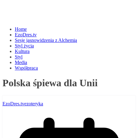
Home
EzoDres.tv
Sesje jasnowidzenia z Alchemią
Styl życia
Kultura
Styl
Media
Współpraca
Polska śpiewa dla Unii
EzoDres.tv
ezoteryka