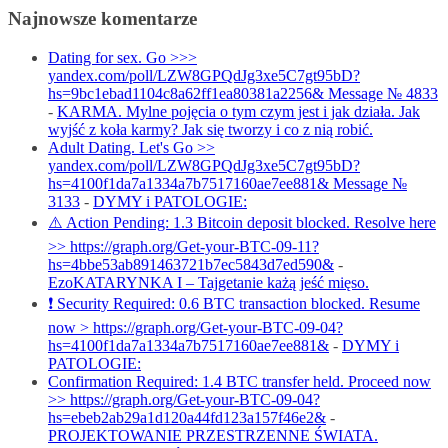
Najnowsze komentarze
Dating for sex. Go >>>
yandex.com/poll/LZW8GPQdJg3xe5C7gt95bD?
hs=9bc1ebad1104c8a62ff1ea80381a2256& Message № 4833
-
KARMA. Mylne pojęcia o tym czym jest i jak działa. Jak
wyjść z koła karmy? Jak się tworzy i co z nią robić.
Adult Dating. Let's Go >>
yandex.com/poll/LZW8GPQdJg3xe5C7gt95bD?
hs=4100f1da7a1334a7b7517160ae7ee881& Message №
3133
-
DYMY i PATOLOGIE:
⚠️ Action Pending: 1.3 Bitcoin deposit blocked. Resolve here
>> https://graph.org/Get-your-BTC-09-11?
hs=4bbe53ab891463721b7ec5843d7ed590&
-
EzoKATARYNKA I – Tajgetanie każą jeść mięso.
❗ Security Required: 0.6 BTC transaction blocked. Resume
now > https://graph.org/Get-your-BTC-09-04?
hs=4100f1da7a1334a7b7517160ae7ee881&
-
DYMY i
PATOLOGIE:
Confirmation Required: 1.4 BTC transfer held. Proceed now
>> https://graph.org/Get-your-BTC-09-04?
hs=ebeb2ab29a1d120a44fd123a157f46e2&
-
PROJEKTOWANIE PRZESTRZENNE ŚWIATA.