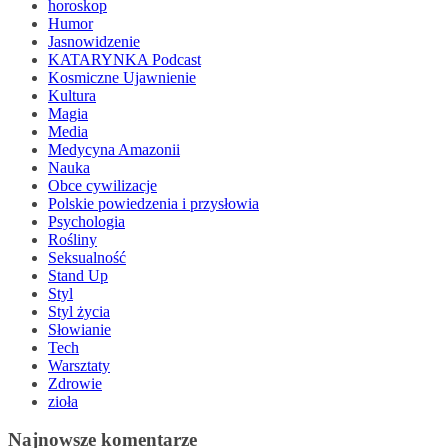
horoskop
Humor
Jasnowidzenie
KATARYNKA Podcast
Kosmiczne Ujawnienie
Kultura
Magia
Media
Medycyna Amazonii
Nauka
Obce cywilizacje
Polskie powiedzenia i przysłowia
Psychologia
Rośliny
Seksualność
Stand Up
Styl
Styl życia
Słowianie
Tech
Warsztaty
Zdrowie
zioła
Najnowsze komentarze