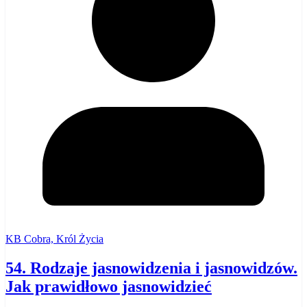
KB Cobra, Król Życia
54. Rodzaje jasnowidzenia i jasnowidzów.
Jak prawidłowo jasnowidzieć