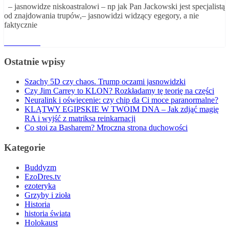
– jasnowidze niskoastralowi – np jak Pan Jackowski jest specjalistą
od znajdowania trupów,– jasnowidzi widzący egegory, a nie
faktycznie
Read More
Ostatnie wpisy
Szachy 5D czy chaos. Trump oczami jasnowidzki
Czy Jim Carrey to KLON? Rozkładamy tę teorię na części
Neuralink i oświecenie: czy chip da Ci moce paranormalne?
KLĄTWY EGIPSKIE W TWOIM DNA – Jak zdjąć magię
RA i wyjść z matriksa reinkarnacji
Co stoi za Basharem? Mroczna strona duchowości
Kategorie
Buddyzm
EzoDres.tv
ezoteryka
Grzyby i zioła
Historia
historia świata
Holokaust