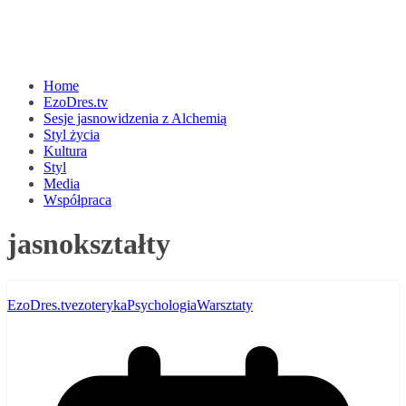
Home
EzoDres.tv
Sesje jasnowidzenia z Alchemią
Styl życia
Kultura
Styl
Media
Współpraca
jasnokształty
EzoDres.tv
ezoteryka
Psychologia
Warsztaty