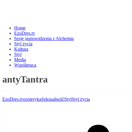
Home
EzoDres.tv
Sesje jasnowidzenia z Alchemią
Styl życia
Kultura
Styl
Media
Współpraca
antyTantra
EzoDres.tv
ezoteryka
Seksualność
Styl
Styl życia