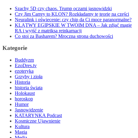
Szachy 5D czy chaos. Trump oczami jasnowidzki
Czy Jim Carrey to KLON? Rozkładamy tę teorię na części
Neuralink i oświecenie: czy chip da Ci moce paranormalne?
KLĄTWY EGIPSKIE W TWOIM DNA – Jak zdjąć magię
RA i wyjść z matriksa reinkarnacji
Co stoi za Basharem? Mroczna strona duchowości
Kategorie
Buddyzm
EzoDres.tv
ezoteryka
Grzyby i zioła
Historia
historia świata
Holokaust
horoskop
Humor
Jasnowidzenie
KATARYNKA Podcast
Kosmiczne Ujawnienie
Kultura
Magia
Media