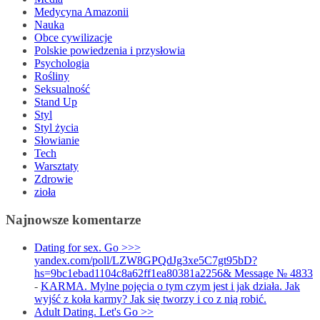
Medycyna Amazonii
Nauka
Obce cywilizacje
Polskie powiedzenia i przysłowia
Psychologia
Rośliny
Seksualność
Stand Up
Styl
Styl życia
Słowianie
Tech
Warsztaty
Zdrowie
zioła
Najnowsze komentarze
Dating for sex. Go >>>
yandex.com/poll/LZW8GPQdJg3xe5C7gt95bD?
hs=9bc1ebad1104c8a62ff1ea80381a2256& Message № 4833
-
KARMA. Mylne pojęcia o tym czym jest i jak działa. Jak
wyjść z koła karmy? Jak się tworzy i co z nią robić.
Adult Dating. Let's Go >>