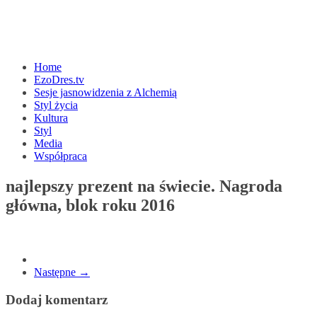
Home
EzoDres.tv
Sesje jasnowidzenia z Alchemią
Styl życia
Kultura
Styl
Media
Współpraca
najlepszy prezent na świecie. Nagroda
główna, blok roku 2016
Następne →
Dodaj komentarz