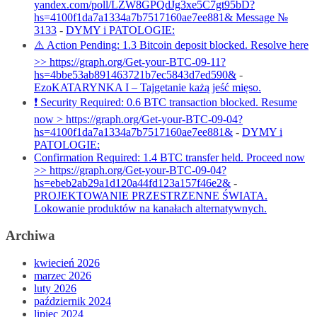
yandex.com/poll/LZW8GPQdJg3xe5C7gt95bD?
hs=4100f1da7a1334a7b7517160ae7ee881& Message №
3133
-
DYMY i PATOLOGIE:
⚠️ Action Pending: 1.3 Bitcoin deposit blocked. Resolve here
>> https://graph.org/Get-your-BTC-09-11?
hs=4bbe53ab891463721b7ec5843d7ed590&
-
EzoKATARYNKA I – Tajgetanie każą jeść mięso.
❗ Security Required: 0.6 BTC transaction blocked. Resume
now > https://graph.org/Get-your-BTC-09-04?
hs=4100f1da7a1334a7b7517160ae7ee881&
-
DYMY i
PATOLOGIE:
Confirmation Required: 1.4 BTC transfer held. Proceed now
>> https://graph.org/Get-your-BTC-09-04?
hs=ebeb2ab29a1d120a44fd123a157f46e2&
-
PROJEKTOWANIE PRZESTRZENNE ŚWIATA.
Lokowanie produktów na kanałach alternatywnych.
Archiwa
kwiecień 2026
marzec 2026
luty 2026
październik 2024
lipiec 2024