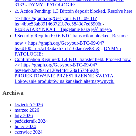
3133
-
DYMY i PATOLOGIE:
⚠️ Action Pending: 1.3 Bitcoin deposit blocked. Resolve here
>> https://graph.org/Get-your-BTC-09-11?
hs=4bbe53ab891463721b7ec5843d7ed590&
-
EzoKATARYNKA I – Tajgetanie każą jeść mięso.
❗ Security Required: 0.6 BTC transaction blocked. Resume
now > https://graph.org/Get-your-BTC-09-04?
hs=4100f1da7a1334a7b7517160ae7ee881&
-
DYMY i
PATOLOGIE:
Confirmation Required: 1.4 BTC transfer held. Proceed now
>> https://graph.org/Get-your-BTC-09-04?
hs=ebeb2ab29a1d120a44fd123a157f46e2&
-
PROJEKTOWANIE PRZESTRZENNE ŚWIATA.
Lokowanie produktów na kanałach alternatywnych.
Archiwa
kwiecień 2026
marzec 2026
luty 2026
październik 2024
lipiec 2024
czerwiec 2024