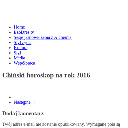
Home
EzoDres.tv
Sesje jasnowidzenia z Alchemią
Styl życia
Kultura
Styl
Media
Współpraca
Chiński horoskop na rok 2016
Następne →
Dodaj komentarz
Twój adres e-mail nie zostanie opublikowany.
Wymagane pola są