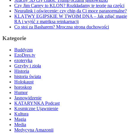
Szachy 5D czy chaos. Trump oczami jasnowidzki
Czy Jim Carrey to KLON? Rozkładamy tę teorię na części
Neuralink i oświecenie: czy chip da Ci moce paranormalne?
KLĄTWY EGIPSKIE W TWOIM DNA – Jak zdjąć magię
RA i wyjść z matriksa reinkarnacji
Co stoi za Basharem? Mroczna strona duchowości
Kategorie
Buddyzm
EzoDres.tv
ezoteryka
Grzyby i zioła
Historia
historia świata
Holokaust
horoskop
Humor
Jasnowidzenie
KATARYNKA Podcast
Kosmiczne Ujawnienie
Kultura
Magia
Media
Medycyna Amazonii