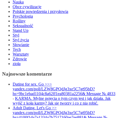
Nauka
Obce cywilizacje
Polskie powiedzenia i przysłowia
Psychologia
Rośliny
Seksualność
Stand Up
Styl
Styl życia
Słowianie
Tech
Warsztaty
Zdrowie
zioła
Najnowsze komentarze
Dating for sex. Go >>>
yandex.com/poll/LZW8GPQdJg3xe5C7gt95bD?
hs=9bc1ebad1104c8a62ff1ea80381a2256& Message № 4833
-
KARMA. Mylne pojęcia o tym czym jest i jak działa. Jak
wyjść z koła karmy? Jak się tworzy i co z nią robić.
Adult Dating. Let's Go >>
yandex.com/poll/LZW8GPQdJg3xe5C7gt95bD?
hs=4100f1da7a1334a7b7517160ae7ee881& Message №